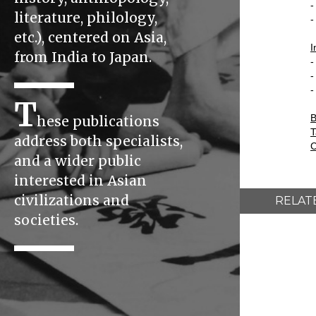
-
literature, philology,
-
etc.), centered on Asia,
I
from India to Japan.
-
-
-
T
B
hese publications
T
address both specialists,
C
and a wider public
interested in Asian
civilizations and
RELAT
societies.