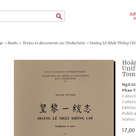
Ad
s
ge
»
Books
»
Textes et documents sur l'Indochine
»
Hoàng Lê Nhât Thông Chí 
Hoàn
Unif
Tom
Ngô Gi
Phan T
Collect
Collec
Edition
Publica
Status 
17,00