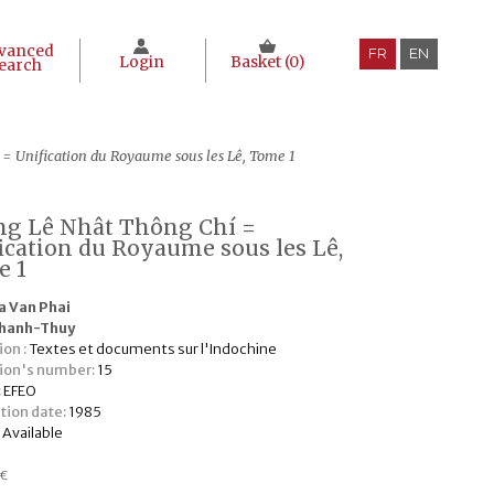
vanced
FR
EN
Login
Basket (
0
)
earch
= Unification du Royaume sous les Lê, Tome 1
g Lê Nhât Thông Chí =
ication du Royaume sous les Lê,
e 1
a Van Phai
hanh-Thuy
ion :
Textes et documents sur l'Indochine
tion's number:
15
:
EFEO
tion date:
1985
:
Available
€