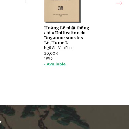
Hoàng Lê nhất thống
chí = Unification du
Royaume sous les
Lê, Tome 2
Ngô Gia Van Phai
20,00
€
1996
• Available
on