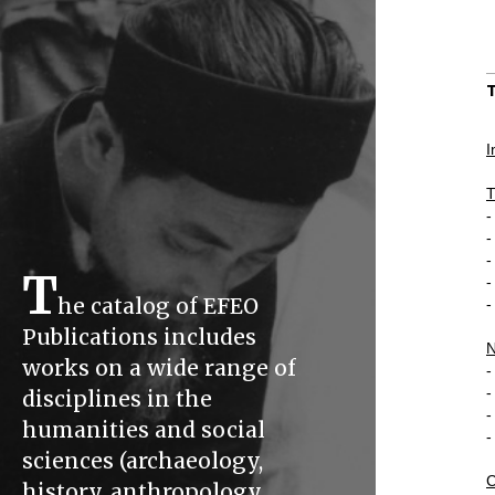
I
T
-
-
-
T
-
he catalog of EFEO
-
Publications includes
N
works on a wide range of
-
-
disciplines in the
-
humanities and social
-
sciences (archaeology,
C
history, anthropology,