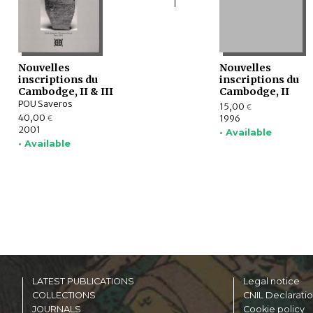
Nouvelles
Nouvelles
inscriptions du
inscriptions du
Cambodge, II & III
Cambodge, II
POU Saveros
15,00
€
40,00
1996
€
2001
• Available
• Available
LATEST PUBLICATIONS
Legal notice
COLLECTIONS
CNIL Declarati
JOURNALS
Cookie policy