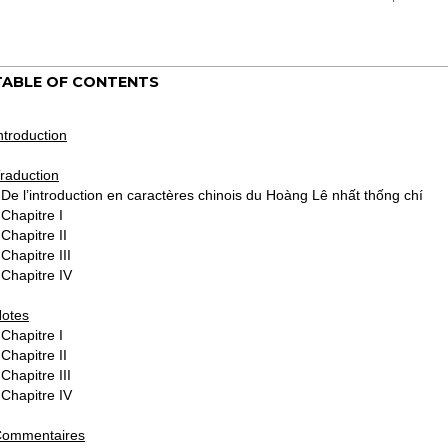
TABLE OF CONTENTS
ntroduction
raduction
 De l’introduction en caractères chinois du Hoàng Lê nhất thống chí
 Chapitre I
 Chapitre II
 Chapitre III
 Chapitre IV
otes
 Chapitre I
 Chapitre II
 Chapitre III
 Chapitre IV
ommentaires