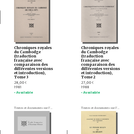
Chroniques royales
Chroniques royales
du Cambodge
du Cambodge
(traduction
(traduction
française avec
française avec
comparaison des
comparaison des
différentes versions
différentes versions
et introduction),
et introduction),
Tome 3
Tome 2
28,00
27,00
€
€
1981
1988
• Available
• Available
Textes et documents sur l'Indochine
Textes et documents sur l'Indochine