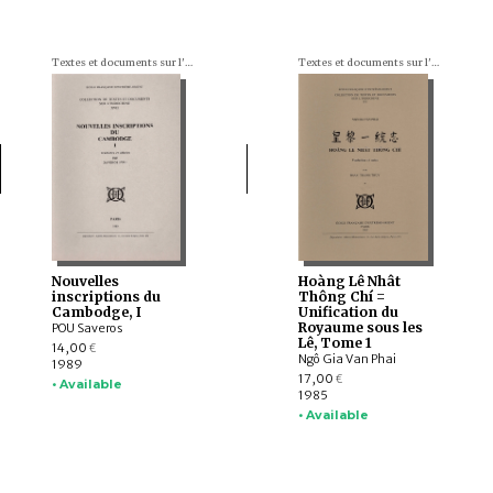
Textes et documents sur l'Indochine
Textes et documents sur l'Indochine
Nouvelles
Hoàng Lê Nhât
inscriptions du
Thông Chí =
Cambodge, I
Unification du
Royaume sous les
POU Saveros
Lê, Tome 1
14,00
€
Ngô Gia Van Phai
1989
17,00
€
• Available
1985
• Available