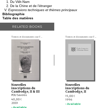
1. Du Viêt-Nam
2. De la Chine et de l’étranger
V.
Expressions techniques et thèmes principaux
Bibliographie
Table des matières
RELATED BOOKS
Textes et documents sur l'Indochine
Textes et documents sur l'Indochine
Nouvelles
Nouvelles
inscriptions du
inscriptions du
Cambodge, II & III
Cambodge, II
POU Saveros
15,00
€
40,00
1996
€
2001
• Available
• Available