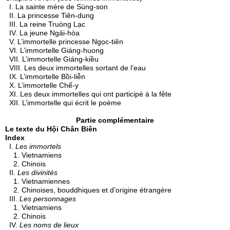
I. La sainte mère de Sùng-son
II. La princesse Tiên-dung
III. La reine Truòng Lạc
IV. La jeune Ngải-hòa
V. L’immortelle princesse Ngọc-tiên
VI. L’immortelle Giáng-huong
VII. L’immortelle Giáng-kiều
VIII. Les deux immortelles sortant de l’eau
IX. L’immortelle Bồi-liễn
X. L’immortelle Chế-y
XI. Les deux immortelles qui ont participé à la fête
XII. L’immortelle qui écrit le poème
Partie complémentaire
Le texte du Hội Chân Biên
Index
I.
Les immortels
1. Vietnamiens
2. Chinois
II.
Les divinités
1. Vietnamiennes
2. Chinoises, bouddhiques et d’origine étrangère
III.
Les personnages
1. Vietnamiens
2. Chinois
IV.
Les noms de lieux