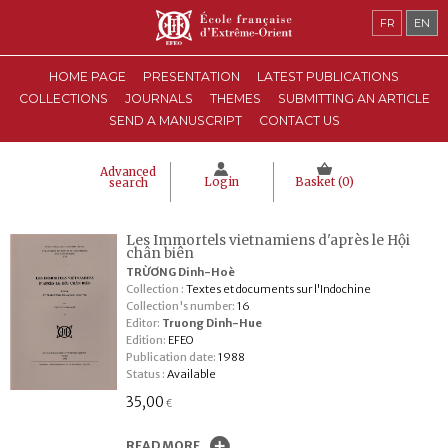
FR
EN
HOME PAGE
PRESENTATION
LATEST PUBLICATIONS
COLLECTIONS
JOURNALS
THEMES
SUBMITTING AN ARTICLE
SEND A MANUSCRIPT
CONTACT US
Advanced
Login
Basket (
0
)
search
Les Immortels vietnamiens d'après le Hội
chân biên
TRỪƠNG Dinh-Hoè
Collection :
Textes et documents sur l'Indochine
Collection's number:
16
Editor:
Truong Dinh-Hue
Edition:
EFEO
Publication date:
1988
Status :
Available
35,00
€
READ MORE