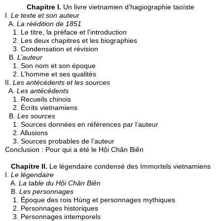
Chapitre I.
Un livre vietnamien d’hagiographie taoïste
I.
Le texte et son auteur
A.
La réédition de 1851
1. Le titre, la préface et l’introduction
2. Les deux chapitres et les biographies
3. Condensation et révision
B.
L’auteur
1. Son nom et son époque
2. L’homme et ses qualités
II.
Les antécédents et les sources
A.
Les antécédents
1. Recueils chinois
2. Écrits vietnamiens
B.
Les sources
1. Sources données en références par l’auteur
2. Allusions
3. Sources probables de l’auteur
Conclusion : Pour qui a été le Hội Chân Biên
Chapitre II.
Le légendaire condensé des Immortels vietnamiens
I.
Le légendaire
A.
La table du Hội Chân Biên
B.
Les personnages
1. Époque des rois Hùng et personnages mythiques
2. Personnages historiques
3. Personnages intemporels