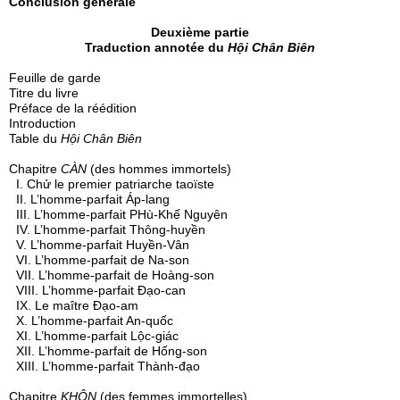
Conclusion générale
Deuxième partie
Traduction annotée du
Hội Chân Biên
Feuille de garde
Titre du livre
Préface de la réédition
Introduction
Table du
Hội Chân Biên
Chapitre
CÀN
(des hommes immortels)
I. Chử le premier patriarche taoïste
II. L’homme-parfait Áp-lang
III. L’homme-parfait PHù-Khế Nguyên
IV. L’homme-parfait Thông-huyền
V. L’homme-parfait Huyền-Vân
VI. L’homme-parfait de Na-son
VII. L’homme-parfait de Hoàng-son
VIII. L’homme-parfait Đạo-can
IX. Le maître Đạo-am
X. L’homme-parfait An-quốc
XI. L’homme-parfait Lộc-giác
XII. L’homme-parfait de Hống-son
XIII. L’homme-parfait Thành-đạo
Chapitre
KHÔN
(des femmes immortelles)