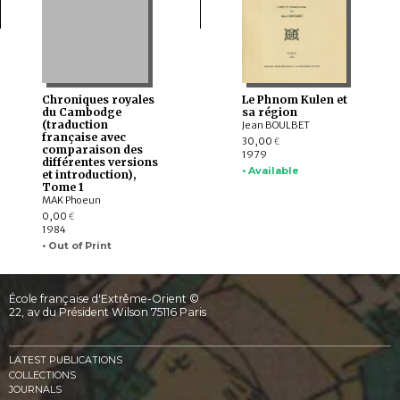
Chroniques royales
Le Phnom Kulen et
du Cambodge
sa région
(traduction
Jean BOULBET
française avec
30,00
€
comparaison des
1979
différentes versions
• Available
et introduction),
Tome 1
MAK Phoeun
0,00
€
1984
• Out of Print
École française d'Extrême-Orient ©
22, av du Président Wilson 75116 Paris
LATEST PUBLICATIONS
COLLECTIONS
JOURNALS