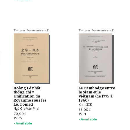
Textes et documents sur l'Indochine
Textes et documents sur l'Indochine
Hoàng Lê nhất
Le Cambodge entre
thống chí =
le Siam et le
Unification du
Viêtnam (de 1775 à
Royaume sous les
1860)
Lê, Tome 2
Khin SOK
Ngô Gia Van Phai
35,00
€
20,00
1991
€
1996
• Available
• Available