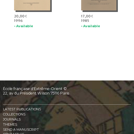
20,00
17,00
€
€
1996
1985
• Available
• Available
École française d'Extrême-Orient ©
22, av du Président Wilson 75116 Paris
LATEST PUBLICATIONS
COLLECTIONS
JOURNALS
THEMES
SEND A MANUSCRIPT