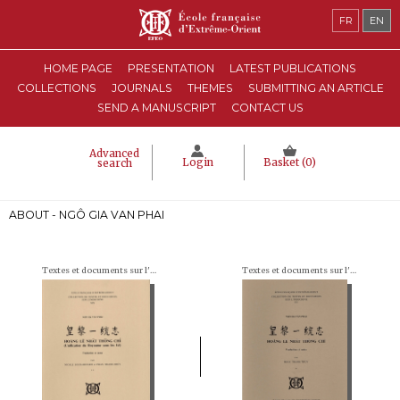
FR
EN
HOME PAGE
PRESENTATION
LATEST PUBLICATIONS
COLLECTIONS
JOURNALS
THEMES
SUBMITTING AN ARTICLE
SEND A MANUSCRIPT
CONTACT US
Advanced
Login
Basket (
0
)
search
ABOUT - NGÔ GIA VAN PHAI
Textes et documents sur l'Indochine
Textes et documents sur l'Indochine