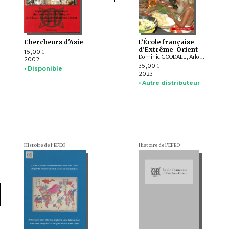
Chercheurs d'Asie
L’École française
d’Extrême-Orient
15,00
€
Dominic GOODALL, Arlo GRIFFITHS, Alain ARRAULT, Christophe MARQUET, Damian EVANS, Yves GOUDINEAU, Franciscus VERELLEN, Pierre-Sylvain FILLIOZAT, Nicolas GRIMAL, Jean-Pierre MAHÉ
2002
35,00
€
• Disponible
2023
• Autre distributeur
Histoire de l'EFEO
Histoire de l'EFEO