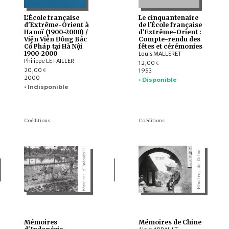
L'École française
Le cinquantenaire
d'Extrême-Orient à
de l'École française
Hanoï (1900-2000) /
d'Extrême-Orient :
Viện Viễn Đông Bác
Compte-rendu des
Cổ Pháp tại Hà Nội
fêtes et cérémonies
1900-2000
Louis MALLERET
Philippe LE FAILLER
12,00
€
20,00
1953
€
2000
• Disponible
• Indisponible
Coéditions
Coéditions
Mémoires
Mémoires de Chine