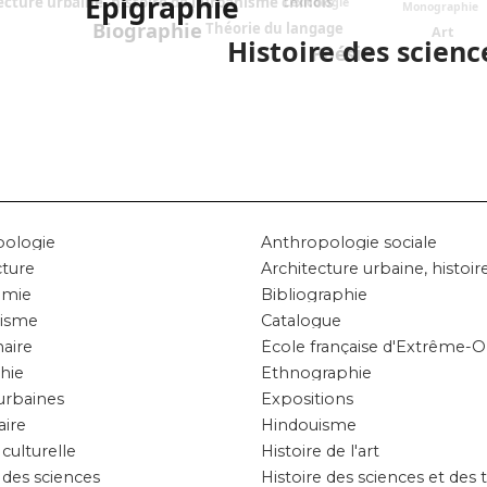
Épigraphie
ecture urbaine, histoire de l'urbanisme chinois
Lexicologie
Monographie
Biographie
Théorie du langage
Art
Histoire des scienc
Poésie
pologie
Anthropologie sociale
cture
omie
Bibliographie
isme
Catalogue
naire
École française d'Extrême-O
hie
Ethnographie
urbaines
Expositions
ire
Hindouisme
 culturelle
Histoire de l'art
 des sciences