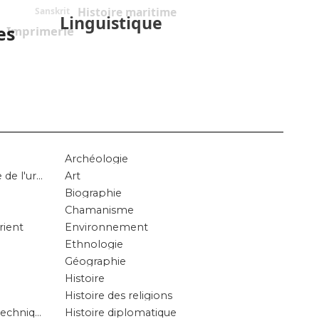
Histoire maritime
Sanskrit
Linguistique
es
Imprimerie
Archéologie
Architecture urbaine, histoire de l'urbanisme chinois
Art
Biographie
Chamanisme
rient
Environnement
Ethnologie
Géographie
Histoire
Histoire des religions
Histoire des sciences et des techniques
Histoire diplomatique