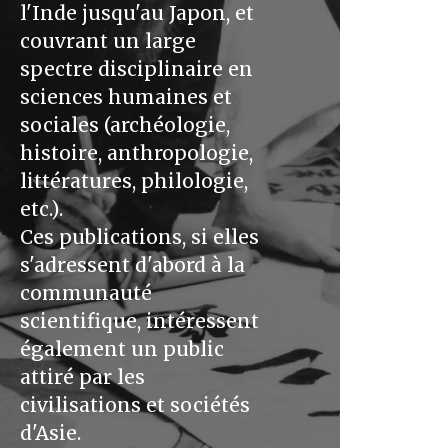
l'Inde jusqu'au Japon, et
couvrant un large
spectre disciplinaire en
sciences humaines et
sociales (archéologie,
histoire, anthropologie,
littératures, philologie,
etc.).
Ces publications, si elles
s'adressent d'abord à la
communauté
scientifique, intéressent
également un public
attiré par les
civilisations et sociétés
d'Asie.