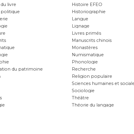
 du livre
Histoire EFEO
 politique
Historiographie
erie
Langue
ogie
Lignage
ure
Livres primés
its
Manuscrits chinois
atique
Monastères
ogie
Numismatique
phie
Phonologie
ation du patrimoine
Recherche
n
Religion populaire
Sciences humaines et social
Sociologie
s
Théâtre
ie
Théorie du langage