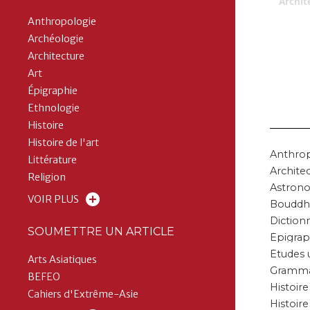
Archit
Anthropologie
Archéologie
Architecture
Art
Épigraphie
Ethnologie
Histoire
Histoire de l'art
Anthro
Littérature
Archite
Religion
Astron
VOIR PLUS
Bouddh
Diction
SOUMETTRE UN ARTICLE
Épigrap
Études 
Arts Asiatiques
Gramma
BEFEO
Histoire
Cahiers d'Extrême-Asie
Histoire