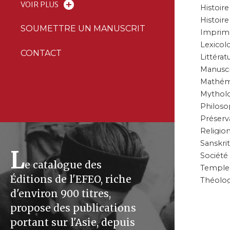
VOIR PLUS
Histoire
Histoire
SOUMETTRE UN MANUSCRIT
Imprim
Lexicol
CONTACT
Littérat
Manuscr
Mathém
Mythol
Philoso
Préserv
Religio
Sanskrit
L
Société
e catalogue des
Temple
Éditions de l'EFEO, riche
Théolog
d'environ 900 titres,
propose des publications
portant sur l'Asie, depuis