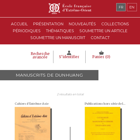
FR
EN
ACCUEIL
PRÉSENTATION
NOUVEAUTÉS
COLLECTIONS
PÉRIODIQUES
THÉMATIQUES
SOUMETTRE UN ARTICLE
SOUMETTRE UN MANUSCRIT
CONTACT
Recherche
S’identifier
Panier (
0
)
avancée
MANUSCRITS DE DUNHUANG
2 résultats en total
Cahiers d'Extrême-Asie
Publications hors série de l'École française d'Extrême-Orient