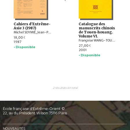
Cahiers d'Extrême-
Catalogue des
Asie 3 (1987)
manuscrits chinois
de Touen-houang.
Michel SOYMIÉ, Jean-Pierre DREGE, Paul MAGNIN, Richard SCHNEIDER, Victor H. MAIR, Carole MORGAN, ZHANG Guangda, RONG Xinjiang, TAKATA Tokio, Cristina SCHERRER-SCHAUB, David Jackson YOUNG, J.W. de JONG
Volume VI.
18,00
€
Françoise WANG-TOUTAIN
1987
27,00
€
• Disponible
2001
• Disponible
2 résultats en total
École française d'Extrême-Orient ©
22, av du Président Wilson 75116 Paris
NOUVEAUTÉS