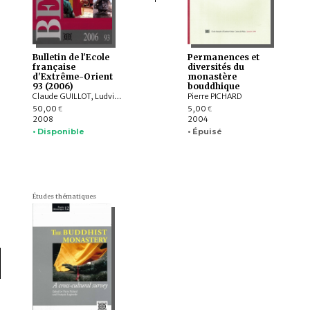
Bulletin de l'Ecole
Permanences et
française
diversités du
d'Extrême-Orient
monastère
93 (2006)
bouddhique
Claude GUILLOT, Ludvik KALUS, Philippe LE FAILLER, Léon VANDERMEERSCH, Tsung-i JAO, Olivier de BERNON, Roger BILLARD, Valérie GILLET, François BIZOT, Charlotte SCHMID, Emmanuel FRANCIS-GONZE, Bérénice BELLINA, Praon Silapanth, Phaedra Bouvet, Thomas Oliver PRYCE, Laure Dussubieux, Raphaël ROUSSELEAU, Daniel NEGERS, Anna T. N. BENNETT, James W. LANKTON, Bernard GRATUZE, J. C. EADE
Pierre PICHARD
50,00
5,00
€
€
2008
2004
• Disponible
• Épuisé
Études thématiques