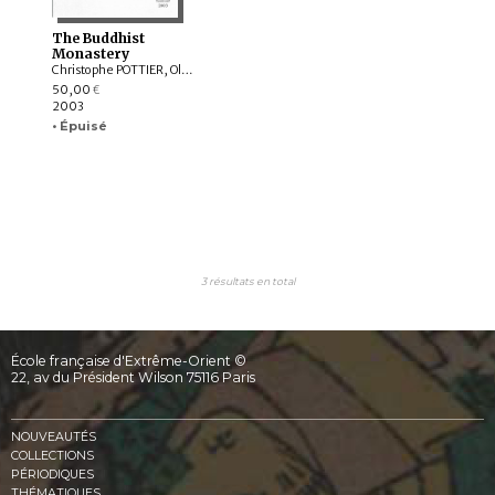
The Buddhist
Monastery
Christophe POTTIER, Olivier de BERNON, Pierre PICHARD, François LAGIRARDE, François ROBINNE, Louis GABAUDE, Michel LORRILLARD, Vincent GOOSSAERT, Isabelle CHARLEUX, Corneille JEST, Françoise POMMARET, Ashley DE VOS, Thada SUTTHITHAM, Wiroj SRISURO, Min BAHADUR SHAKYA, Karma WANGCHUK, KIM Dong-Uk , JŌKAI Hiraoka
50,00
€
2003
• Épuisé
3 résultats en total
École française d'Extrême-Orient ©
22, av du Président Wilson 75116 Paris
NOUVEAUTÉS
COLLECTIONS
PÉRIODIQUES
THÉMATIQUES