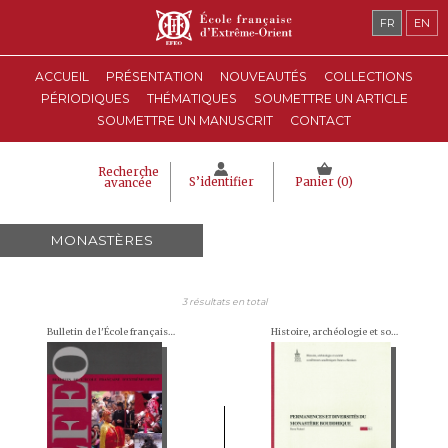
FR
EN
ACCUEIL
PRÉSENTATION
NOUVEAUTÉS
COLLECTIONS
PÉRIODIQUES
THÉMATIQUES
SOUMETTRE UN ARTICLE
SOUMETTRE UN MANUSCRIT
CONTACT
Recherche
S’identifier
Panier (
0
)
avancée
MONASTÈRES
3 résultats en total
Bulletin de l'École française d'Extrême-Orient (BEFEO)
Histoire, archéologie et société. Conférences académiques franco-chinoises