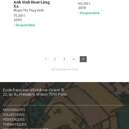
Anh Sinh Hoat Làng
40,00
€
Xa
2018
Pham Thi Thuy Vinh
• Disponible
35,00
€
2003
• Disponible
1
2
3
4
5
68 résultats en total
École française d'Extrême-Orient ©
22, av du Président Wilson 75116 Paris
NOUVEAUTÉS
COLLECTIONS
PÉRIODIQUES
THÉMATIQUES