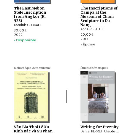
The East Mebon
The Inscriptions of
Stele Inscription
Campa at the
from Angkor (K.
Museum of Cham
528)
Sculpture in Da
Nang
Dominic GOODALL
Arlo GRIFFITHS
30,00
€
20,00
2022
€
2013
• Disponible
• Épuisé
Bibliothèque vietnamienne
Études thématiques
Vân Bia Thoi Lê Xu
Writing for Eternity
Kinh Bâc Và Su Phan
Daniel PERRET, Claude GUILLOT, Ludvik KALUS, Philippe PAPIN, Claudine SALMON , Jacques P. LEIDER, Michel LORRILLARD, Arlo GRIFFITHS, Dominique SOUTIF, Julia ESTEVE, Peter SKILLING, Hadi SIDOMULYO, Tilman FRASCH, Kyaw Minn HTIN, Marek BUCHMANN, Christian BAUER, Titi Surti NASTITI, Roderick ORLINA