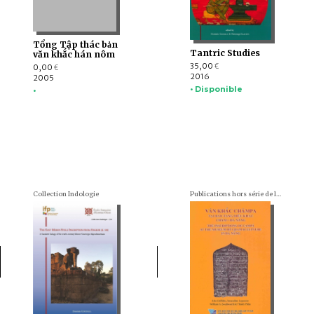
Tổng Tập thác ba̓n
Tantric Studies
văn khắc hán nôm
35,00
0,00
€
€
2016
2005
• Disponible
•
Collection Indologie
Publications hors série de l'École française d'Extrême-Orient