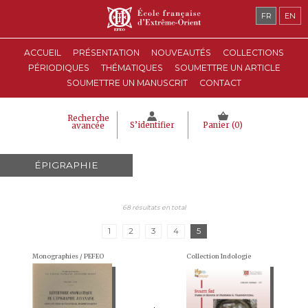
FR
EN
ACCUEIL
PRÉSENTATION
NOUVEAUTÉS
COLLECTIONS
PÉRIODIQUES
THÉMATIQUES
SOUMETTRE UN ARTICLE
SOUMETTRE UN MANUSCRIT
CONTACT
Recherche
S’identifier
Panier (
0
)
avancée
ÉPIGRAPHIE
68 résultats en total
1
2
3
4
5
Monographies / PEFEO
Collection Indologie