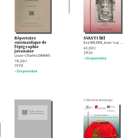
Répertoire
SVASTI ŚRĪ
onomastique de
Eva WILDEN, Jean-Luc CHEVILLARD, Valérie GILLET, Charlotte SCHMID, Emmanuel FRANCIS-GONZE, Dominic GOODALL, T. RAJESWARI, Indra MANUEL, G. VIJAYAVENUGOPAL, Bharati RAMAN, Y. SUBBARAYALU, Withney COX, Leslie C. ORR, Appasamy MURUGAIYAN, C. Ve SHANMUGAM
l'épigraphie
43,00
€
javanaise
2026
Louis-Charles DAMAIS
• Disponible
78,00
€
1970
• Disponible
Collection Indologie