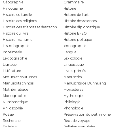
Géographie
Grammaire
Hindouisme
Histoire
Histoire culturelle
Histoire de l'art
Histoire des religions
Histoire des sciences
Histoire des sciences et des techniques
Histoire diplomatique
Histoire du livre
Histoire EFEO
Histoire maritime
Histoire politique
Historiographie
Iconographie
Imprimerie
Langue
Lexicographie
Lexicologie
Lignage
Linguistique
Littérature
Livres primés
Mœurs et coutumes
Manuscrits
Manuscrits chinois
Manuscrits de Dunhuang
Mathématique
Monastères
Monographie
Mythologie
Numismatique
Philologie
Philosophie
Phonologie
Poésie
Préservation du patrimoine
Recherche
Récit de voyage
Religion
Religion populaire