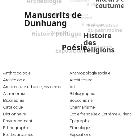
Archéologie
Architecture
coutumes
Sinologie
Manuscrits de
Philologie
Anthropologie sociale
Environnement
Dunhuang
Hindouisme
Préservation
du patrimoine
Histoire politique
Temples
Histoire
Art
des
Poésie
Livres primés
religions
Expositions
Anthropologie
Anthropologie sociale
Archéologie
Architecture
Architecture urbaine, histoire de l'urbanisme chinois
Art
Astronomie
Bibliographie
Biographie
Bouddhisme
Catalogue
Chamanisme
Dictionnaire
École française d'Extrême-Orient
Environnement
Épigraphie
Ethnographie
Ethnologie
Études urbaines
Expositions