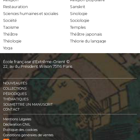
Restauration
Sanskrit
Sciences humaines et sociales
Sinologie
Société
Sociologie
Taoïsme
Temples
Théâtre
Théâtre japonais
Théologie
Théorie du langage
Yoga
École française d'Extrême-Orient ©
22, av du Président Wilson 75116 Paris
NOUVEAUTÉS
COLLECTIONS
PÉRIODIQUES
THÉMATIQUES
SOUMETTRE UN MANUSCRIT
CONTACT
Mentions Légales
Déclaration CNIL
Politique des cookies
Conditions générales de ventes