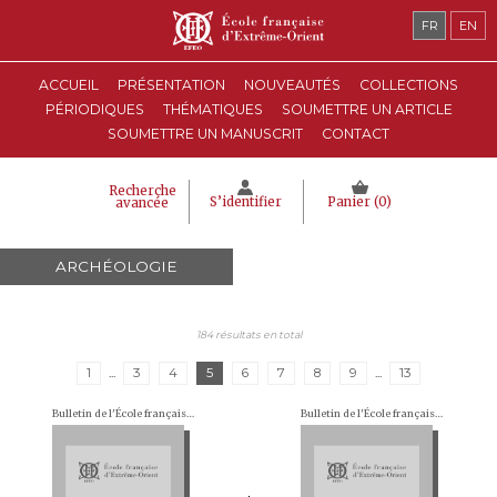
FR
EN
ACCUEIL
PRÉSENTATION
NOUVEAUTÉS
COLLECTIONS
PÉRIODIQUES
THÉMATIQUES
SOUMETTRE UN ARTICLE
SOUMETTRE UN MANUSCRIT
CONTACT
Recherche
S’identifier
Panier (
0
)
avancée
ARCHÉOLOGIE
184 résultats en total
1
...
3
4
5
6
7
8
9
...
13
Bulletin de l'École française d'Extrême-Orient (BEFEO)
Bulletin de l'École française d'Extrême-Orient (BEFEO)