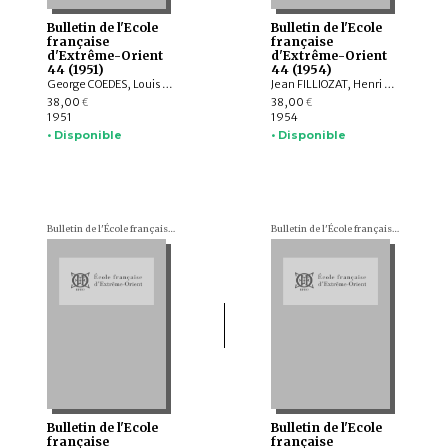
Bulletin de l'Ecole
Bulletin de l'Ecole
française
française
d'Extrême-Orient
d'Extrême-Orient
44 (1951)
44 (1954)
George COEDES, Louis RENOU, Louis MALLERET, Louis-Charles DAMAIS, Rolf Alfred STEIN, Pierre DUPONT, Jean BOISSELIER, Robert LINGAT, André BAREAU, Louis BEZACIER, Étienne LAMOTTE, François MARTINI, Henri DEYDIER, Eugénie BAZIN-FOUCHER, Jules BLOCH, Jean-Yves CLAEYS
Jean FILLIOZAT, Henri MARCHAL, Maurice DURAND, Jacques GERNET, Pierre GOUROU, Paul MUS, Paul DEMIÉVILLE, Louis HAMBIS, Eveline PORÉE-MASPERO, André.-G. HAUDRICOURT, Jacques BACOT, Charles HAGUENAUER, Marcelle LALOU, Erik SEIDENFADEN, Philippe STERN
38,00
38,00
€
€
1951
1954
• Disponible
• Disponible
Bulletin de l'École française d'Extrême-Orient (BEFEO)
Bulletin de l'École française d'Extrême-Orient (BEFEO)
Bulletin de l'Ecole
Bulletin de l'Ecole
française
française