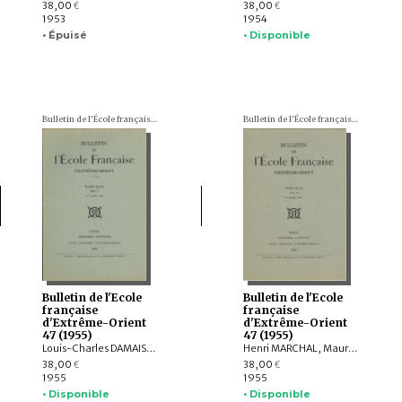
38,00
38,00
€
€
1953
1954
• Épuisé
• Disponible
Bulletin de l'École française d'Extrême-Orient (BEFEO)
Bulletin de l'École française d'Extrême-Orient (BEFEO)
Bulletin de l'Ecole
Bulletin de l'Ecole
française
française
d'Extrême-Orient
d'Extrême-Orient
47 (1955)
47 (1955)
Louis-Charles DAMAIS, Guy MORÉCHAND
Henri MARCHAL, Maurice DURAND, George CONDOMINAS, Yves HERVOUET, Guy MORÉCHAND, Henri MASPERO, F.-P. ANTOINE, Dominique ANTOMARCHI
38,00
38,00
€
€
1955
1955
• Disponible
• Disponible