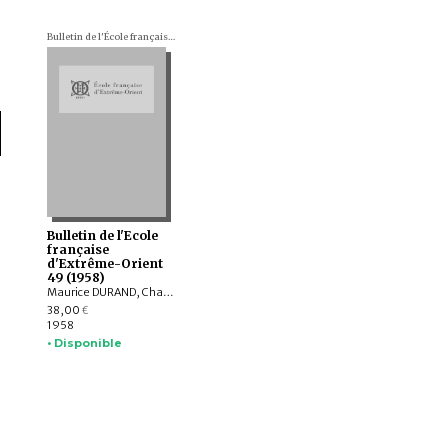
Bulletin de l'École française d'Extrême-Orient (BEFEO)
Bulletin de l'Ecole
française
d'Extrême-Orient
49 (1958)
Maurice DURAND, Charles ARCHAIMBAULT, Louis-Charles DAMAIS, Jean M. PERRIN, Émilienne GENET-VARCIN, François MARTINI
38,00
€
1958
• Disponible