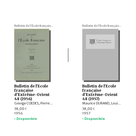
Bulletin de l'École française d'Extrême-Orient (BEFEO)
Bulletin de l'École française d'Extrême-Orient (BEFEO)
Bulletin de l'Ecole
Bulletin de l'Ecole
française
française
d'Extrême-Orient
d'Extrême-Orient
48 (1956)
48 (1957)
George COEDES, Pierre-Bernard LAFONT, Charles ARCHAIMBAULT, Michel SOYMIÉ, Anne-Marie ESNOUL, Ginette TERRAL
Maurice DURAND, Louis-Charles DAMAIS, Edmond SAURIN, André MIGOT, Pierre BITARD
38,00
38,00
€
€
1956
1957
• Disponible
• Disponible