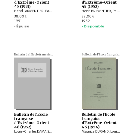
d'Extrême-Orient
d'Extrême-Orient
45 (1951)
45 (1952)
Henri PARMENTIER, Paul GUILLEMINET, Louis MALLERET, Jacques GERNET, Louis-Charles DAMAIS, Edmond SAURIN, Eveline PORÉE-MASPERO, TRẦN HÀM TẤN, NGUYỄN Thiêu Lâu, Albert MAURICE, Théophile GERBER
Henri PARMENTIER, Paul GUILLEMINET, Louis MALLERET, George CONDOMINAS, Pierre PARIS, René MERCIER, Sri Krishna SAXENA
38,00
38,00
€
€
1951
1952
• Épuisé
• Disponible
Bulletin de l'École française d'Extrême-Orient (BEFEO)
Bulletin de l'École française d'Extrême-Orient (BEFEO)
Bulletin de l'Ecole
Bulletin de l'Ecole
française
française
d'Extrême-Orient
d'Extrême-Orient
46 (1952)
46 (1954)
Louis-Charles DAMAIS, Pierre DUPONT, Jean BOISSELIER, George CONDOMINAS, Edmond SAURIN, Pierre PARIS, Camille BULCKE, Lawrence Palmer BRIGGS, Henri DEYDIER
Maurice DURAND, Louis MALLERET, George CONDOMINAS, Edmond SAURIN, François MARTINI, André MIGOT, Henri MASPERO, Jacques DOURNES, Robert DALET, Alexander B. GRISWOLD, Pierre PARIS