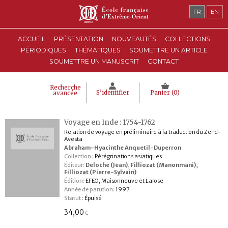
FR
EN
ACCUEIL
PRÉSENTATION
NOUVEAUTÉS
COLLECTIONS
PÉRIODIQUES
THÉMATIQUES
SOUMETTRE UN ARTICLE
SOUMETTRE UN MANUSCRIT
CONTACT
Recherche
S’identifier
Panier (
0
)
avancée
Voyage en Inde : 1754-1762
Relation de voyage en préliminaire à la traduction du Zend-
Avesta
Abraham-Hyacinthe Anquetil-Duperron
Collection :
Pérégrinations asiatiques
Éditeur:
Deloche (Jean)
,
Filliozat (Manonmani)
,
Filliozat (Pierre-Sylvain)
Édition:
EFEO, Maisonneuve et Larose
Année de parution:
1997
Statut :
Épuisé
34,00
€