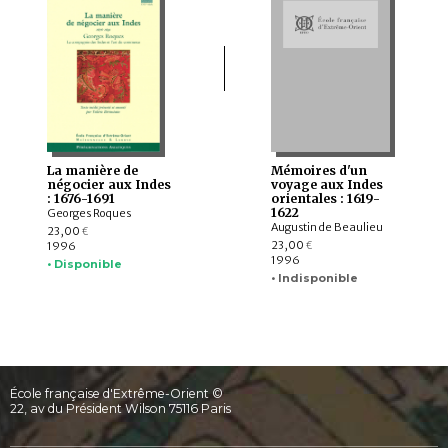
La manière de
Mémoires d'un
négocier aux Indes
voyage aux Indes
: 1676-1691
orientales : 1619-
1622
Georges Roques
Augustin de Beaulieu
23,00
€
23,00
1996
€
1996
• Disponible
• Indisponible
École française d'Extrême-Orient ©
22, av du Président Wilson 75116 Paris