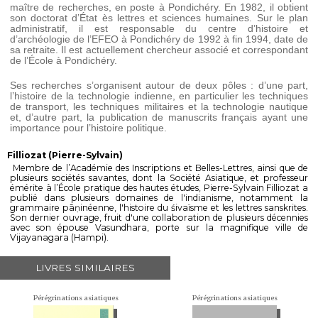
maître de recherches, en poste à Pondichéry. En 1982, il obtient
son doctorat d’État ès lettres et sciences humaines. Sur le plan
administratif, il est responsable du centre d’histoire et
d’archéologie de l’EFEO à Pondichéry de 1992 à fin 1994, date de
sa retraite. Il est actuellement chercheur associé et correspondant
de l’École à Pondichéry.
Ses recherches s’organisent autour de deux pôles : d’une part,
l’histoire de la technologie indienne, en particulier les techniques
de transport, les techniques militaires et la technologie nautique
et, d’autre part, la publication de manuscrits français ayant une
importance pour l’histoire politique.
Filliozat (Pierre-Sylvain)
Membre de l’Académie des Inscriptions et Belles-Lettres, ainsi que de
plusieurs sociétés savantes, dont la Société Asiatique, et professeur
émérite à l’École pratique des hautes études, Pierre-Sylvain Filliozat a
publié dans plusieurs domaines de l'indianisme, notamment la
grammaire pāṇinéenne, l'histoire du śivaïsme et les lettres sanskrites.
Son dernier ouvrage, fruit d'une collaboration de plusieurs décennies
avec son épouse Vasundhara, porte sur la magnifique ville de
Vijayanagara (Hampi).
LIVRES SIMILAIRES
Pérégrinations asiatiques
Pérégrinations asiatiques