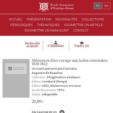
FR
EN
ACCUEIL
PRÉSENTATION
NOUVEAUTÉS
COLLECTIONS
PÉRIODIQUES
THÉMATIQUES
SOUMETTRE UN ARTICLE
SOUMETTRE UN MANUSCRIT
CONTACT
Recherche
S’identifier
Panier (
0
)
avancée
Mémoires d'un voyage aux Indes orientales :
1619-1622
Un marchand normand à Sumatra
Augustin de Beaulieu
Collection :
Pérégrinations asiatiques
Éditeur:
Lombard (Denys)
Édition:
EFEO, Maisonneuve et Larose
Année de parution:
1996
Statut :
Indisponible
23,00
€
EN SAVOIR PLUS