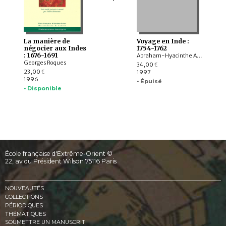
La manière de
Voyage en Inde :
négocier aux Indes
1754-1762
: 1676-1691
Abraham-Hyacinthe Anquetil-Duperron
Georges Roques
34,00
€
23,00
1997
€
1996
• Épuisé
• Disponible
École française d'Extrême-Orient ©
22, av du Président Wilson 75116 Paris
NOUVEAUTÉS
COLLECTIONS
PÉRIODIQUES
THÉMATIQUES
SOUMETTRE UN MANUSCRIT