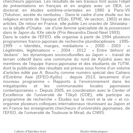
chercheurs japonais. Les résultats de ses travaux font aussi l'objet
de présentations en français et en anglais avec un DEA, un
doctorat en études extrême-orientales en 1980 à Paris-VII
(Tokuhon, ascète du nenbutsu - Dans le cadre d'une étude sur les
religieux errants de l'époque d'Edo, EPHE, Ve section, 1983) et des
articles. De retour en France, elle publie
Les oracles de Shirataka -
ou la sibylle d'Osaka : vie d'une femme spécialiste de la possession
dans le Japon du XXe siècle
(Prix Alexandra David-Neel 1993).
Dans le cadre de l'EFEO, elle organise à partir de 1994 plusieurs
programmes franco-japonais de recherche pluridisciplinaire : 1995-
1999 : « Identités, marges, médiations » ; 2000 - 2003 : «
Légitimités, légitimations » ; 2004 - 2012 : « Entre ‘dehors' et
‘dedans' : les dynamiques socioculturelles au Japon » - travail de
terrain collectif dans une commune du nord de Kyûshû avec les
membres de l'équipe franco-japonaise et des étudiants de l'UTM,
dont la publication des résultats est prévue sous forme d'un volume
d'articles édité par A. Bouchy comme numéro spécial des Cahiers
d'Extrême Asie (EFEO-Kyôto) ; depuis 2013, lancement d'un
nouveau programme « Rapports à l'environnement dans les
mégalopoles et les communautés locales japonaises
contemporaines ». Depuis 2005, en coordination avec le Center of
Excellence de l'université de Tôkyô (COE), elle participe au
programme de recherche « Etudes sur la mort et la vie » et co-
organise plusieurs colloques internationaux réunissant au Japon et
en France les enseignants chercheurs d'universités japonaises, de
l'EFEO, de l'université de Toulouse le Mirail, du CNRS.
Cahiers d'Extrême-Asie
Études thématiques