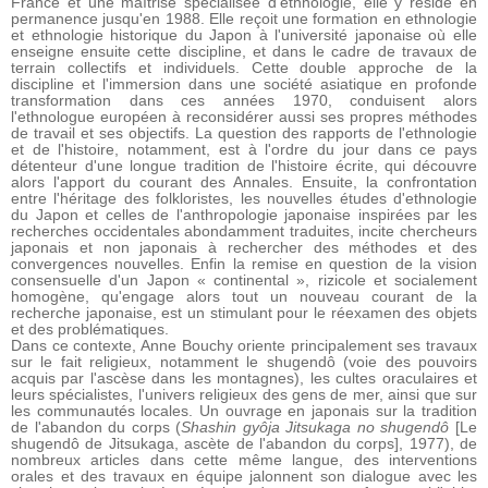
France et une maîtrise spécialisée d'ethnologie, elle y réside en
permanence jusqu'en 1988. Elle reçoit une formation en ethnologie
et ethnologie historique du Japon à l'université japonaise où elle
enseigne ensuite cette discipline, et dans le cadre de travaux de
terrain collectifs et individuels. Cette double approche de la
discipline et l'immersion dans une société asiatique en profonde
transformation dans ces années 1970, conduisent alors
l'ethnologue européen à reconsidérer aussi ses propres méthodes
de travail et ses objectifs. La question des rapports de l'ethnologie
et de l'histoire, notamment, est à l'ordre du jour dans ce pays
détenteur d'une longue tradition de l'histoire écrite, qui découvre
alors l'apport du courant des Annales. Ensuite, la confrontation
entre l'héritage des folkloristes, les nouvelles études d'ethnologie
du Japon et celles de l'anthropologie japonaise inspirées par les
recherches occidentales abondamment traduites, incite chercheurs
japonais et non japonais à rechercher des méthodes et des
convergences nouvelles. Enfin la remise en question de la vision
consensuelle d'un Japon « continental », rizicole et socialement
homogène, qu'engage alors tout un nouveau courant de la
recherche japonaise, est un stimulant pour le réexamen des objets
et des problématiques.
Dans ce contexte, Anne Bouchy oriente principalement ses travaux
sur le fait religieux, notamment le shugendô (voie des pouvoirs
acquis par l'ascèse dans les montagnes), les cultes oraculaires et
leurs spécialistes, l'univers religieux des gens de mer, ainsi que sur
les communautés locales. Un ouvrage en japonais sur la tradition
de l'abandon du corps (
Shashin gyôja Jitsukaga no shugendô
[Le
shugendô de Jitsukaga, ascète de l'abandon du corps], 1977), de
nombreux articles dans cette même langue, des interventions
orales et des travaux en équipe jalonnent son dialogue avec les