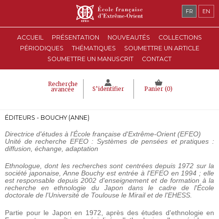
FR
EN
ACCUEIL
PRÉSENTATION
NOUVEAUTÉS
COLLECTIONS
PÉRIODIQUES
THÉMATIQUES
SOUMETTRE UN ARTICLE
SOUMETTRE UN MANUSCRIT
CONTACT
Recherche
S’identifier
Panier (
0
)
avancée
ÉDITEURS - BOUCHY (ANNE)
Directrice d'études à l'École française d'Extrême-Orient (EFEO)
Unité de recherche EFEO : Systèmes de pensées et pratiques :
diffusion, échange, adaptation
Ethnologue, dont les recherches sont centrées depuis 1972 sur la
société japonaise, Anne Bouchy est entrée à l'EFEO en 1994 ; elle
est responsable depuis 2002 d'enseignement et de formation à la
recherche en ethnologie du Japon dans le cadre de l'École
doctorale de l'Université de Toulouse le Mirail et de l'EHESS.
Partie pour le Japon en 1972, après des études d'ethnologie en