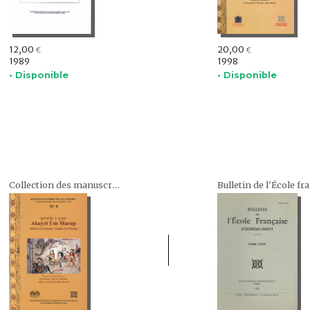
12,00
20,00
€
€
1989
1998
• Disponible
• Disponible
Collection des manuscrits cam : Koleksi Manuskrip Melayu Campa