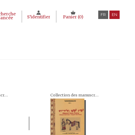
cherche
FR
EN
S’identifier
Panier (
0
)
vancée
Collection des manuscrits cam : Koleksi Manuskrip Melayu Campa
Collection des manuscrits cam : Koleksi Manuskrip Melayu Campa