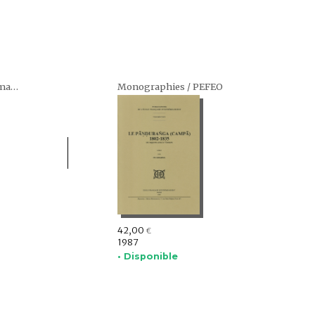
Programme Monde malais - Monde indochinois (Dunia Melayu - Dunia Indochina)
Monographies / PEFEO
42,00
€
1987
• Disponible