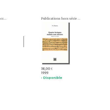
Collection des manuscrits cam : Koleksi Manuskrip Melayu Campa
Publications hors série de l'École française d'Extrême-Orient
38,00
€
1999
• Disponible