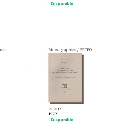
• Disponible
Programme Monde malais - Monde indochinois (Dunia Melayu - Dunia Indochina)
Monographies / PEFEO
21,00
€
1977
• Disponible