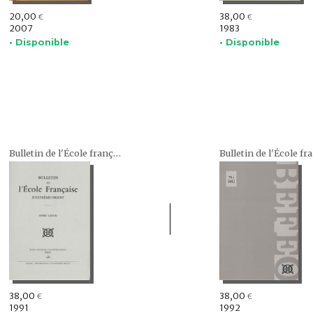
20,00
38,00
€
€
2007
1983
• Disponible
• Disponible
Bulletin de l'École française d'Extrême-Orient (BEFEO)
38,00
38,00
€
€
1991
1992