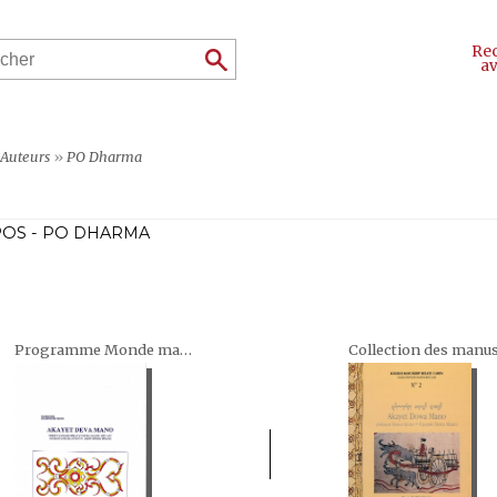
Re
a
Auteurs
»
PO Dharma
OS - PO DHARMA
Programme Monde malais - Monde indochinois (Dunia Melayu - Dunia Indochina)