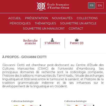
FR
EN
ACCUEIL
PRÉSENTATION
NOUVEAUTÉS
COLLECTIONS
PÉRIODIQUES
THÉMATIQUES
SOUMETTRE UN ARTICLE
SOUMETTRE UN MANUSCRIT
CONTACT
Recherche
S’identifier
Panier (
0
)
avancée
À PROPOS - GIOVANNI CIOTTI
Giovanni Ciotti est chercheur post-doctorant au Centre d’Étude des
Cultures Manuscrites (CSMC) de l’université d’Hambourg. Ses
principaux domaines de recherche sont la codicologie comparée,
l’histoire des traditions manuscrites du Tamil Nadu, l’étude des échanges
linguistiques et littéraires entre le tamoul et le sanskrit, et l’histoire de la
tradition grammaticale indienne et de ses influences sur le
développement de la linguistique en Occident.
Collection Indologie
Collection Indologie