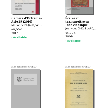
Cahiers d'Extrême-
Écrire et
Asie 25 (2016)
transmettre en
Inde classique
Marianne BUJARD, Vincent GOOSSAERT, Pierre MARSONE, LAI Chi Tim, Xun LIU , John LAGERWEY, Patrice FAVA, Paul R. KATZ, Kenneth DEAN, David A. PALMER, Elijah SIEGLER, YU Xin
Jean-Luc CHEVILLARD, Dominic GOODALL, Gérard COLAS, Gerdi GERSCHHEIMER, Nalini BALBIR, Gregory SCHOPEN, Phyllis GRANOFF, Cristina SCHERRER-SCHAUB, Monika HORSTMANN, Jan E. M. HOUBEN, Richard Salomon, Christophe VIELLE, Johannes BRONKHORST
40,00
€
45,00
2017
€
2009
• Available
• Available
Monographies / PEFEO
Monographies / PEFEO