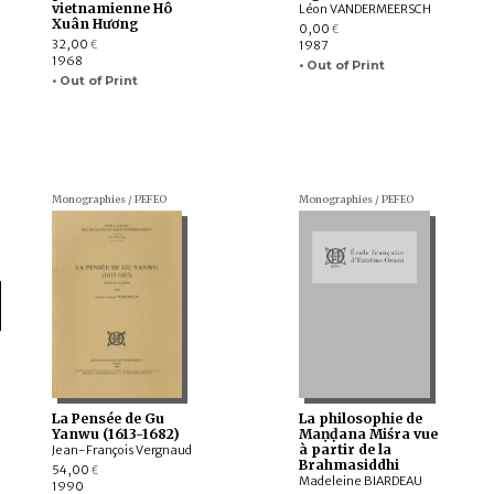
vietnamienne Hô
Léon VANDERMEERSCH
Xuân Hương
0,00
€
32,00
1987
€
1968
• Out of Print
• Out of Print
Monographies / PEFEO
Monographies / PEFEO
La Pensée de Gu
La philosophie de
Yanwu (1613-1682)
Maṇḍana Miśra vue
à partir de la
Jean-François Vergnaud
Brahmasiddhi
54,00
€
Madeleine BIARDEAU
1990