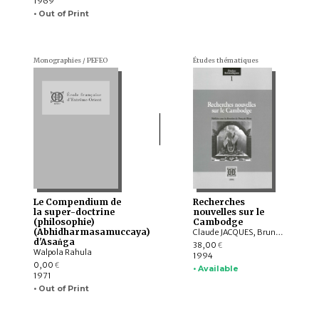
1969
• Out of Print
Monographies / PEFEO
Études thématiques
Le Compendium de
Recherches
la super-doctrine
nouvelles sur le
(philosophie)
Cambodge
(Abhidharmasamuccaya)
Claude JACQUES, Bruno BRUGUIER, Christophe POTTIER, Olivier de BERNON, François BIZOT, François LAGIRARDE, Marie Alexandrine MARTIN, Bruno DAGENS, Michael VICKERY, Catherine BECCHETTI, Christian BAUER, Michel FERLUS, Oskar von Hinüber, Roland MOURER, YANG Baoyun, Raymond BLANADET, Michel BRUNEAU, Louise MARCOTTE, Christiane BLANCOT, Charles GOLDBLUM
d'Asaṅga
38,00
€
Walpola Rahula
1994
0,00
€
• Available
1971
• Out of Print