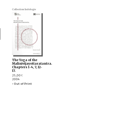
Collection Indologie
The Yoga of the
Malinivijayottaratantra.
Chapters 1-4, 7, I2-
17.
25,00
€
2004
• Out of Print