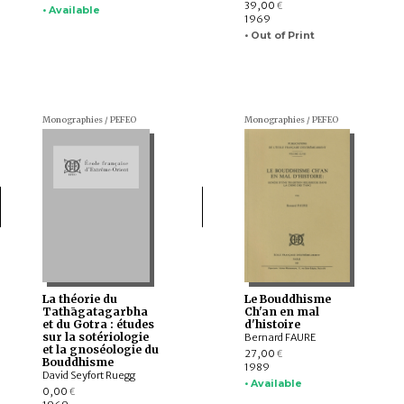
39,00
€
• Available
1969
• Out of Print
Monographies / PEFEO
Monographies / PEFEO
La théorie du
Le Bouddhisme
Tathāgatagarbha
Ch'an en mal
et du Gotra : études
d'histoire
sur la sotériologie
Bernard FAURE
et la gnoséologie du
27,00
€
Bouddhisme
1989
David Seyfort Ruegg
• Available
0,00
€