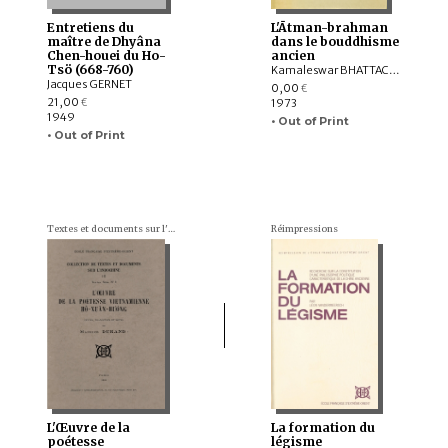
Entretiens du
L'Ātman-brahman
maître de Dhyâna
dans le bouddhisme
Chen-houei du Ho-
ancien
Tsö (668-760)
Kamaleswar BHATTACHARYA
Jacques GERNET
0,00
€
21,00
1973
€
1949
• Out of Print
• Out of Print
Textes et documents sur l'Indochine
Réimpressions
L'Œuvre de la
La formation du
poétesse
légisme