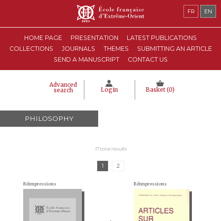
FR
EN
HOME PAGE
PRESENTATION
LATEST PUBLICATIONS
COLLECTIONS
JOURNALS
THEMES
SUBMITTING AN ARTICLE
SEND A MANUSCRIPT
CONTACT US
Advanced
Login
Basket (
0
)
search
PHILOSOPHY
17 total results
1
2
Réimpressions
Réimpressions