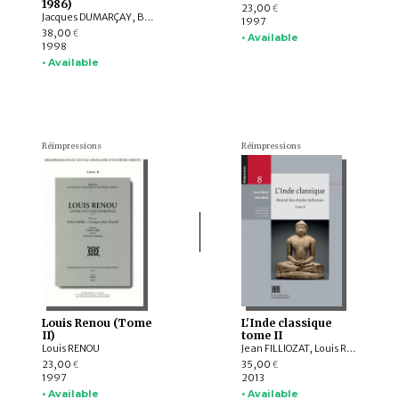
1986)
23,00
€
Jacques DUMARÇAY, Bernard Philippe GROSLIER
1997
38,00
€
• Available
1998
• Available
Réimpressions
Réimpressions
Louis Renou (Tome
L'Inde classique
II)
tome II
Louis RENOU
Jean FILLIOZAT, Louis RENOU
23,00
35,00
€
€
1997
2013
• Available
• Available