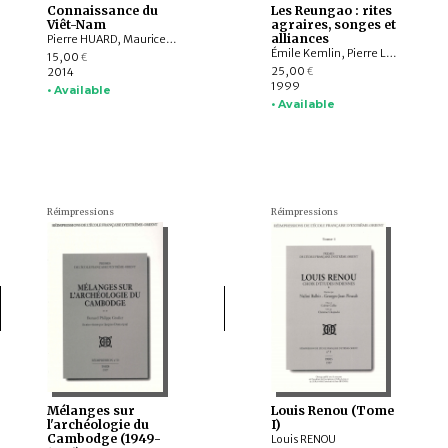
Connaissance du
Les Reungao : rites
Viêt-Nam
agraires, songes et
alliances
Pierre HUARD, Maurice DURAND
Émile Kemlin, Pierre LE ROUX
15,00
€
25,00
2014
€
1999
• Available
• Available
Réimpressions
Réimpressions
Mélanges sur
Louis Renou (Tome
l'archéologie du
I)
Cambodge (1949-
Louis RENOU