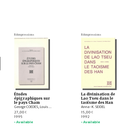
Réimpressions
Réimpressions
Études
La divinisation de
épigraphiques sur
Lao Tseu dans le
le pays Cham
taoïsme des Han
George COEDES, Louis Finot, Édouard Huber, Paul MUS
Anna-K. SEIDEL
27,00
15,00
€
€
1995
1992
• Available
• Available