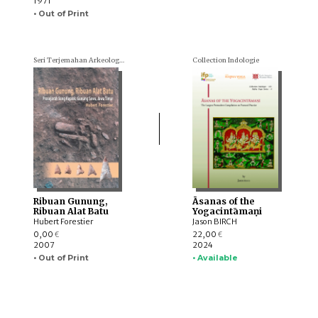
1971
• Out of Print
Seri Terjemahan Arkeologi (Archaeological translations)
Collection Indologie
Ribuan Gunung,
Āsanas of the
Ribuan Alat Batu
Yogacintāmaṇi
Hubert Forestier
Jason BIRCH
0,00
22,00
€
€
2007
2024
• Out of Print
• Available