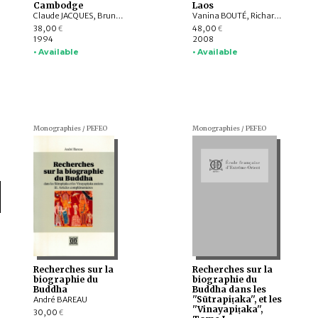
Cambodge
Laos
Claude JACQUES, Bruno BRUGUIER, Christophe POTTIER, Olivier de BERNON, François BIZOT, François LAGIRARDE, Marie Alexandrine MARTIN, Bruno DAGENS, Michael VICKERY, Catherine BECCHETTI, Christian BAUER, Michel FERLUS, Oskar von Hinüber, Roland MOURER, YANG Baoyun, Raymond BLANADET, Michel BRUNEAU, Louise MARCOTTE, Christiane BLANCOT, Charles GOLDBLUM
Vanina BOUTÉ, Richard POTTIER, Michel LORRILLARD, Christian CULAS, Yves GOUDINEAU, Volker GRABOWSKY, Marielle SANTONI, Thongsa SAYAVONGKHAMDY, Viengkeo SOUKSAVATDY, Joyce C. WHITE, Bounheuang BOUASISENGPASEUTH, Anna KÄLLÉN, Julie VAN DEN BERGH, Andrew WALKER, Søren IVARSON, Bruce LOCKHART, Sophie CLEMENT-CHARPENTIER, Christian TAILLARD, Harald HUNDIUS, Justin MCDANIEL, Catherine CHORON-BAIX, Francis ENGELMANN, N.J. ENFIELD, Boike REHBEIN, Patrice LADWIG, Grant EVANS, Olivier EVRARD, Guido SPRENGER, Ian BAIRD, Vatthana PHOLSENA
38,00
48,00
€
€
1994
2008
• Available
• Available
Monographies / PEFEO
Monographies / PEFEO
Recherches sur la
Recherches sur la
biographie du
biographie du
Buddha
Buddha dans les
''Sūtrapiṭaka'', et les
André BAREAU
''Vinayapiṭaka'',
30,00
€