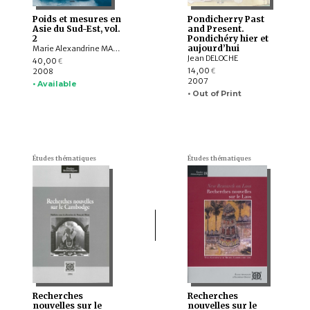
Poids et mesures en
Pondicherry Past
Asie du Sud-Est, vol.
and Present.
2
Pondichéry hier et
aujourd’hui
Marie Alexandrine MARTIN, François ROBINNE, Corneille JEST, J. C. EADE, Tilman FRASCH, Albert MAURICE, Gérard TOFFIN , NGUYÊN Tùng, Sophie CLEMENT-CHARPENTIER, Dominique VESIN, NGUYEN Huy, Louis-Jacques DORAIS, Gabor VARGYAS, YANG Kao-Ly , Jean BAFFIE, Daw YIN YIN MYINT, Denise BERNOT, Marie-Hélène CARDINAUD, Donald GEAR, Joan GEAR, Guy LUBEIGT, Jean-Marc RASTORFER, Olivia AUBRIOT, Jean-Luc SABATIER, Nicholas RHODES, Lucette BOULNOIS
Jean DELOCHE
40,00
€
14,00
2008
€
2007
• Available
• Out of Print
Études thématiques
Études thématiques
Recherches
Recherches
nouvelles sur le
nouvelles sur le