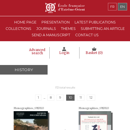
FR
EN
HOME PAGE
PRESENTATION
LATEST PUBLICATIONS
COLLECTIONS
JOURNALS
THEMES
SUBMITTING AN ARTICLE
SEND A MANUSCRIPT
CONTACT US
Advanced
Login
Basket (
0
)
search
HISTORY
172 total results
1
...
8
9
10
11
12
Monographies / PEFEO
Monographies / PEFEO