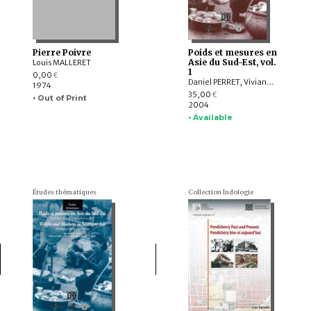
Pierre Poivre
Poids et mesures en
Asie du Sud-Est, vol.
Louis MALLERET
1
0,00
€
Daniel PERRET, Viviane SUKANDA-TESSIER, Josiane CAUQUELIN, Jacques IVANOFF, Jan WISSEMAN CHRISTIE, Bernard SELLATO, Christian COIFFIER, Chantal ZHENG, Alain TESTART, Pierre LE ROUX, Jorge Manuel Dos SANTOS ALVES, Nathalie LANCRET, Glenn SMITH, Stephen C. HEADLEY, Vinson H. SUTLIVE, Charles MACDONALD, Ghislaine LOYRÉ DE HAUTECLOCQUE, Jean-Claude HÉBERT
1974
35,00
€
• Out of Print
2004
• Available
Études thématiques
Collection Indologie