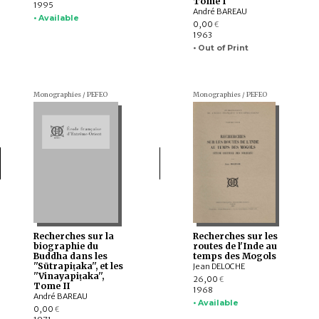
Tome I
1995
André BAREAU
• Available
0,00
€
1963
• Out of Print
Monographies / PEFEO
Monographies / PEFEO
Recherches sur la
Recherches sur les
biographie du
routes de l'Inde au
Buddha dans les
temps des Mogols
''Sūtrapiṭaka'', et les
Jean DELOCHE
''Vinayapiṭaka'',
26,00
€
Tome II
1968
André BAREAU
• Available
0,00
€