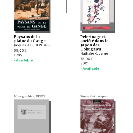
Paysans de la
Pèlerinage et
plaine du Gange
société dans le
Japon des
Jacques POUCHEPADASS
Tokugawa
58,00
€
Nathalie Kouamé
1989
38,00
€
• Available
2001
• Available
Monographies / PEFEO
Études thématiques