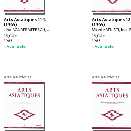
Arts Asiatiques 11-2
Arts Asiatiques 12
(1965)
(1965)
Léon VANDERMEERSCH, Kamaleswar BHATTACHARYA, Marguerite E. ADICEAM, Roman GHIRSCHMAN, J.-S. NIGAM, Madeleine HALLADE, Mario BUSSAGLI
15,00
15,00
€
€
1965
1965
• Available
• Available
Arts Asiatiques
Arts Asiatiques