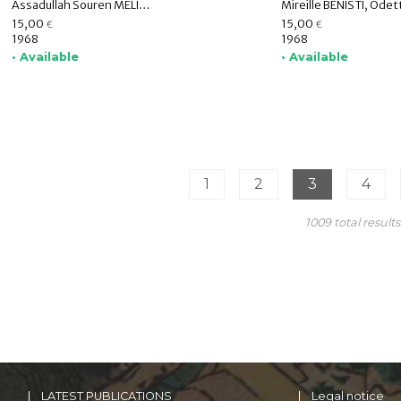
Assadullah Souren MELIKIAN-CHIRVANI, Jean BOULBET, Bruno DAGENS, Marguerite E. ADICEAM, Ivan STCHOUKINE, Krishna RIBOUD, Roman GHIRSCHMAN, Gabriel VIAL
15,00
15,00
€
€
1968
1968
• Available
• Available
1
2
3
4
1009 total results
LATEST PUBLICATIONS
Legal notice