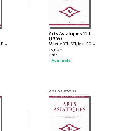
Arts Asiatiques 11-1
(1965)
Paul MUS, Kamaleswar BHATTACHARYA, Marie-Thérèse De MALLMANN, R.C. AGRAWALA, Roman GHIRSCHMAN, Klaus FISCHER, N.R. BANERJEE, Arion ROŞU
Mireille BÉNISTI, Jean BOISSELIER, Jeannine AUBOYER, Marie-Thérèse De MALLMANN, Louis BEZACIER, Paul MONIÉ, Claude CAHEN
15,00
€
1965
• Available
Arts Asiatiques