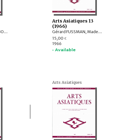
Arts Asiatiques 13
(1966)
Mireille BÉNISTI, Jean BOISSELIER, André BAREAU, Marguerite E. ADICEAM, Ivan STCHOUKINE, R.C. AGRAWALA, N.P. Joshi, K. Krishna Murthy
Gérard FUSSMAN, Madeleine GITEAU, Marguerite E. ADICEAM, Roman GHIRSCHMAN, M.J. STEVE, Jean NAUDOU, B.N. GOSWAMY, Kamalesvar GOSWAMY
15,00
€
1966
• Available
Arts Asiatiques