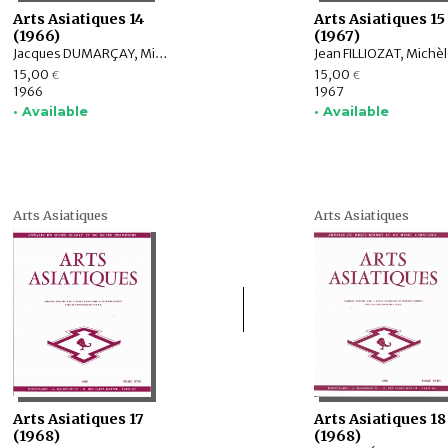
Arts Asiatiques 14
Arts Asiatiques 15
(1966)
(1967)
Jacques DUMARÇAY, Michel SOYMIÉ, Pierre RYCKMANS, Rita H. RÉGNIER, Ivan STCHOUKINE
15,00
15,00
€
€
1966
1967
• Available
• Available
Arts Asiatiques
Arts Asiatiques
Arts Asiatiques 17
Arts Asiatiques 18
(1968)
(1968)