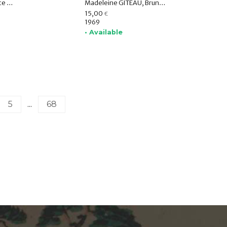
Mireille BÉNISTI, Odette VIENNOT, Albert LE BONHEUR, Germaine GUILLAUME, Ahmad Ali MOTAMEDI, Lennart EDELBERG, M.S. NAGARAJA RAO, Dr. SOEKMONO
Madeleine GITEAU, Bruno DAGENS, Marguerite E. ADICEAM, Ivan STCHOUKINE, Shaïbaï MOSTAMINDI, Mariella MOSTAMINDI, Philippe GOUIN, James C. HARLE, Louis HAMBIS
15,00
€
1969
• Available
5
...
68