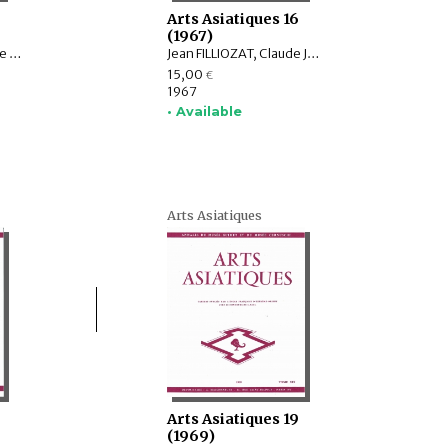
Arts Asiatiques 16
(1967)
Jean FILLIOZAT, Michèle Pirazzoli-t'Serstevens, Marie-Thérèse De MALLMANN, Ivan STCHOUKINE, Roman GHIRSCHMAN
Jean FILLIOZAT, Claude JACQUES, Assadullah Souren MELIKIAN-CHIRVANI, Madeleine GITEAU, Michel SOYMIÉ, Sachchidanand SAHAI, André BAREAU, V.P. DWIVEDI
15,00
€
1967
• Available
Arts Asiatiques
Arts Asiatiques 19
(1969)