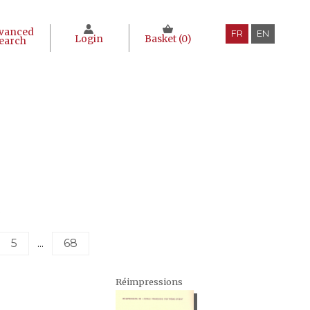
vanced
FR
EN
Login
Basket (
0
)
earch
5
...
68
Réimpressions