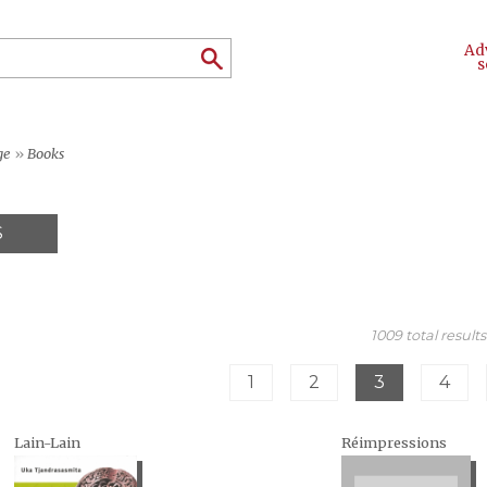
Ad
s
ge
»
Books
S
1009 total results
1
2
3
4
Lain-Lain
Réimpressions