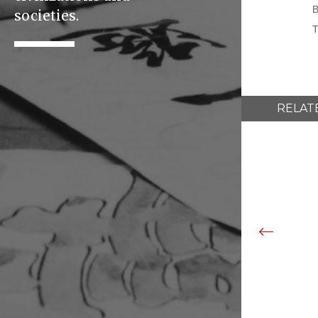
B
societies.
RELAT