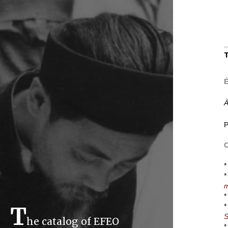
À
P
C
*
*
m
*
*
T
S
he catalog of EFEO
*