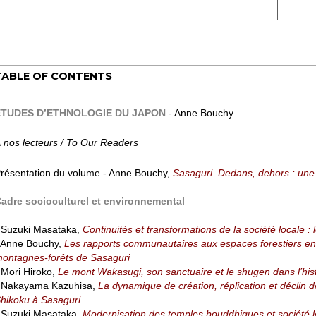
TABLE OF CONTENTS
ÉTUDES D’ETHNOLOGIE DU JAPON
- Anne Bouchy
 nos lecteurs / To Our Readers
résentation du volume - Anne Bouchy,
Sasaguri. Dedans, dehors : une
adre socioculturel et environnemental
 Suzuki Masataka,
Continuités et transformations de la société locale :
 Anne Bouchy,
Les rapports communautaires aux espaces forestiers entr
ontagnes-forêts de Sasaguri
 Mori Hiroko,
Le mont Wakasugi, son sanctuaire et le shugen dans l’histo
 Nakayama Kazuhisa,
La dynamique de création, réplication et déclin 
hikoku à Sasaguri
 Suzuki Masataka,
Modernisation des temples bouddhiques et société l