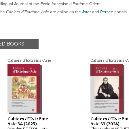
ilingual Journal of the École française d'Extrême-Orient.
The
Cahiers d'Extrême-Asie
are online on the
Jstor
and
Persée
portals
ED BOOKS
Cahiers d'Extrême-Asie
Cahiers d'Extrême-A
Cahiers d'Extrême-
Cahiers d'Extrêm
Asie 34 (2025)
Asie 33 (2024)
Brandon DOTSON, Jetsun DELEPLANQUE, Rory LINDSAY, Natasha MIKLES, Matthew KING, Naljor TSERING, SHAO Jiade, QIN Sen, SHEN Ting