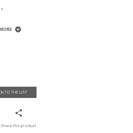
0
€
 MORE
K TO THE LIST
Share this product