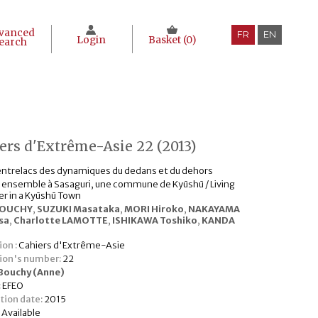
vanced
FR
EN
Login
Basket (
0
)
earch
ers d'Extrême-Asie 22 (2013)
entrelacs des dynamiques du dedans et du dehors
e ensemble à Sasaguri, une commune de Kyūshū / Living
r in a Kyūshū Town
BOUCHY
,
SUZUKI Masataka
,
MORI Hiroko
,
NAKAYAMA
sa
,
Charlotte LAMOTTE
,
ISHIKAWA Toshiko
,
KANDA
ion :
Cahiers d'Extrême-Asie
tion's number:
22
Bouchy (Anne)
:
EFEO
tion date:
2015
:
Available