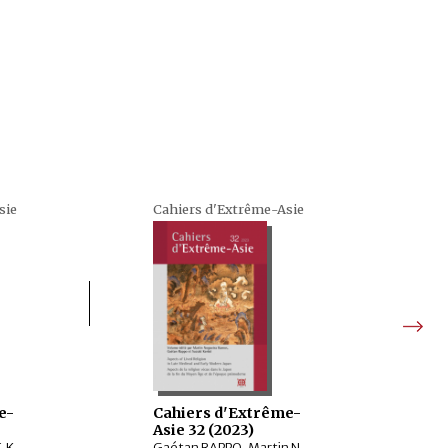
sie
Cahiers d'Extrême-Asie
e-
Cahiers d'Extrême-
Asie 32 (2023)
Christophe MARQUET, KOBAYASHI Ryōsuke, ONODA Shunzo, Marc-Henri DEROCHE, IKEDA Takumi, IWAO Kazushi, IUCHI Maho, KOMATSUBARA Yuri, ŌKAWA Kensaku, EBIHARA Shiho, LEE Chian-wei
Gaétan RAPPO, Martin NOGUEIRA RAMOS, SUZUKI Kenkō