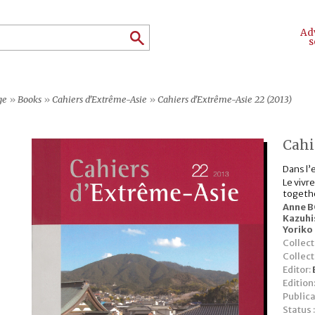
Ad
s
ge
»
Books
»
Cahiers d'Extrême-Asie
»
Cahiers d'Extrême-Asie 22 (2013)
Cahi
Dans l’
Le vivr
togethe
Anne 
Kazuhi
Yoriko
Collect
Collec
Editor:
Edition
Publica
Status 