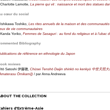
 Charlotte Lamotte,
La pierre qui vit : naissance et mort des statues da
u cœur du social
 Ishikawa Toshiko,
Les rites annuels de la maison et des communautés lo
ieux de vie communautaires
 Kanda Yoriko,
Femmes de Sasaguri : au fond du religieux et à l’ubac d
ommented Bibliography
ublications de référence en ethnologie du Japon
ook reviews
 Itō Satoshi 伊藤聰,
Chūsei Tenshō Daijin shinkō no kenkyū 中世天照大
Amaterasu Ōmikami])
/ par Anna Andreeva
ABOUT THE COLLECTION
Cahiers d'Extrême-Asie