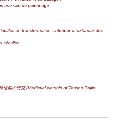
ns une ville de pèlerinage
cales en transformation : intérieur et extérieur des
u séculier
神信仰の研究 (Medieval worship of Tenshō Daijin