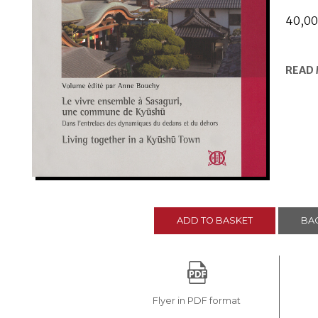
40,0
READ
ADD TO BASKET
BAC
Flyer in PDF format