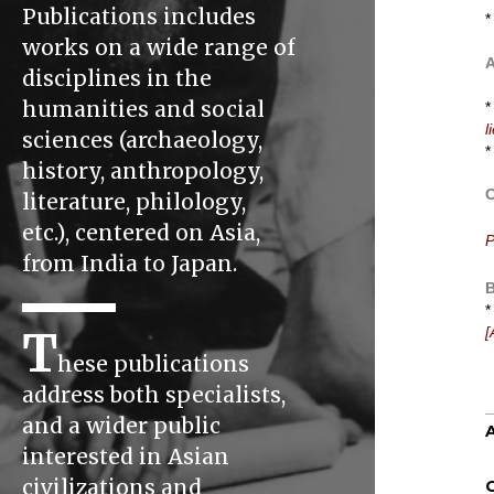
Publications includes
*
works on a wide range of
A
disciplines in the
humanities and social
*
l
sciences (archaeology,
*
history, anthropology,
C
literature, philology,
etc.), centered on Asia,
P
from India to Japan.
B
*
[
T
hese publications
address both specialists,
and a wider public
interested in Asian
civilizations and