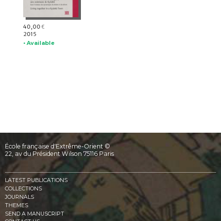
40,00
€
2015
• Available
École française d'Extrême-Orient ©
22, av du Président Wilson 75116 Paris
LATEST PUBLICATIONS
COLLECTIONS
JOURNALS
THEMES
SEND A MANUSCRIPT