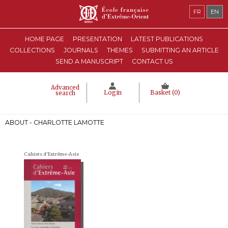
FR
EN
HOME PAGE
PRESENTATION
LATEST PUBLICATIONS
COLLECTIONS
JOURNALS
THEMES
SUBMITTING AN ARTICLE
SEND A MANUSCRIPT
CONTACT US
Advanced
Login
Basket (
0
)
search
ABOUT - CHARLOTTE LAMOTTE
Cahiers d'Extrême-Asie