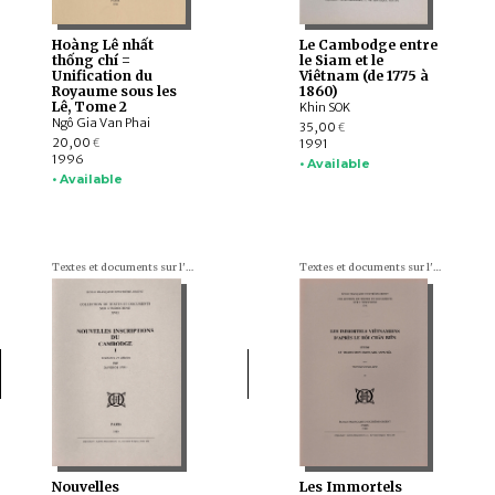
Hoàng Lê nhất
Le Cambodge entre
thống chí =
le Siam et le
Unification du
Viêtnam (de 1775 à
Royaume sous les
1860)
Lê, Tome 2
Khin SOK
Ngô Gia Van Phai
35,00
€
20,00
1991
€
1996
• Available
• Available
Textes et documents sur l'Indochine
Textes et documents sur l'Indochine
Nouvelles
Les Immortels