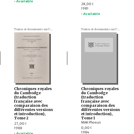
• Available
28,00
€
1981
• Available
Textes et documents sur l'Indochine
Textes et documents sur l'Indochine
Chroniques royales
Chroniques royales
du Cambodge
du Cambodge
(traduction
(traduction
française avec
française avec
comparaison des
comparaison des
différentes versions
différentes versions
et introduction),
et introduction),
Tome 2
Tome 1
MAK Phoeun
27,00
€
0,00
1988
€
1984
• Available