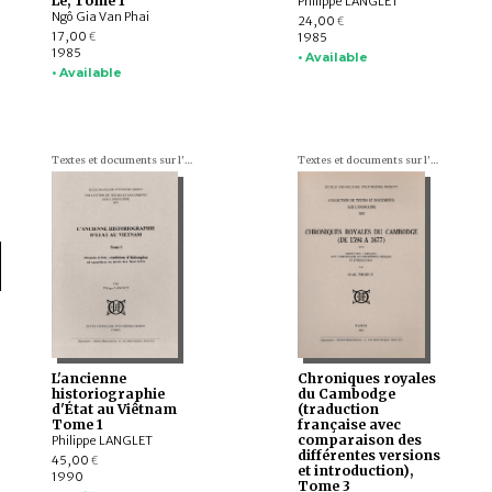
Lê, Tome 1
Philippe LANGLET
Ngô Gia Van Phai
24,00
€
17,00
1985
€
1985
• Available
• Available
Textes et documents sur l'Indochine
Textes et documents sur l'Indochine
L'ancienne
Chroniques royales
historiographie
du Cambodge
d'État au Viêtnam
(traduction
Tome 1
française avec
comparaison des
Philippe LANGLET
différentes versions
45,00
€
et introduction),
1990
Tome 3