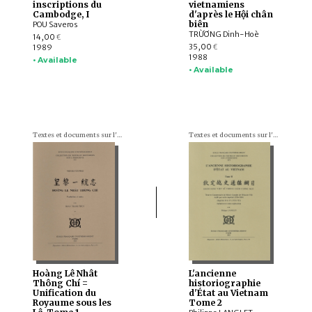
inscriptions du
vietnamiens
Cambodge, I
d'après le Hội chân
biên
POU Saveros
TRỪƠNG Dinh-Hoè
14,00
€
35,00
1989
€
1988
• Available
• Available
Textes et documents sur l'Indochine
Textes et documents sur l'Indochine
Hoàng Lê Nhât
L'ancienne
Thông Chí =
historiographie
Unification du
d'État au Vietnam
Royaume sous les
Tome 2