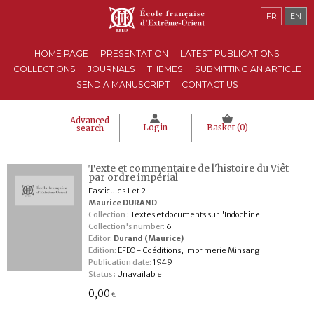
FR
EN
HOME PAGE
PRESENTATION
LATEST PUBLICATIONS
COLLECTIONS
JOURNALS
THEMES
SUBMITTING AN ARTICLE
SEND A MANUSCRIPT
CONTACT US
Advanced
Login
Basket (
0
)
search
Texte et commentaire de l'histoire du Viêt
par ordre impérial
Fascicules 1 et 2
Maurice DURAND
Collection :
Textes et documents sur l'Indochine
Collection's number:
6
Editor:
Durand (Maurice)
Edition:
EFEO - Coéditions, Imprimerie Minsang
Publication date:
1949
Status :
Unavailable
0,00
€