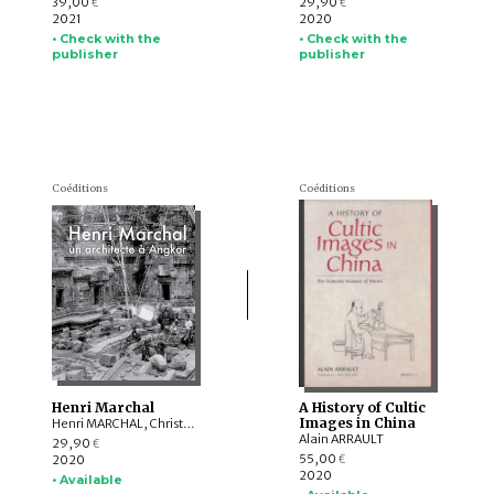
39,00
29,90
€
€
2021
2020
• Check with the
• Check with the
publisher
publisher
Coéditions
Coéditions
Henri Marchal
A History of Cultic
Images in China
Henri MARCHAL, Christophe POTTIER, Olivier de BERNON, Éric BOURDONNEAU, Lucie LABBE, Isabelle POUJOL
Alain ARRAULT
29,90
€
55,00
2020
€
2020
• Available