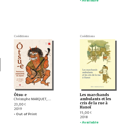
• Available
Coéditions
Coéditions
Ôtsu-e
Les marchands
ambulants et les
Christophe MARQUET, YOKOYA Ken.ichirô, SHIRATO Shintarô, Ricard BRU
cris de la rue à
23,00
€
Hanoï
2019
15,00
€
• Out of Print
2018
• Available