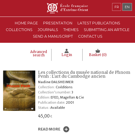
FR
EN
HOME PAGE
PRESENTATION
LATEST PUBLICATIONS
COLLECTIONS
JOURNALS
THEMES
SUBMITTING AN ARTICLE
SEND A MANUSCRIPT
CONTACT US
Advanced
Login
Basket (
0
)
search
Les collections du musée national de Phnom
Penh : L'art du Cambodge ancien
Nadine DALSHEIMER
Collection :
Coéditions
Collection's number:
3
Edition:
EFEO, Magellan & Cie
Publication date:
2001
Status :
Available
45,00
€
READ MORE