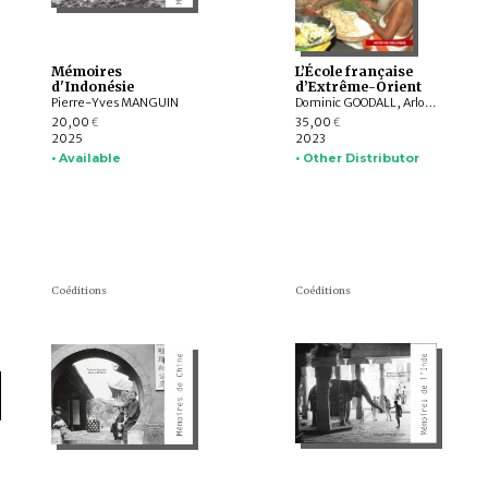
Mémoires
L’École française
d'Indonésie
d’Extrême-Orient
Pierre-Yves MANGUIN
Dominic GOODALL, Arlo GRIFFITHS, Alain ARRAULT, Christophe MARQUET, Damian EVANS, Yves GOUDINEAU, Franciscus VERELLEN, Pierre-Sylvain FILLIOZAT, Nicolas GRIMAL, Jean-Pierre MAHÉ
20,00
35,00
€
€
2025
2023
• Available
• Other Distributor
Coéditions
Coéditions