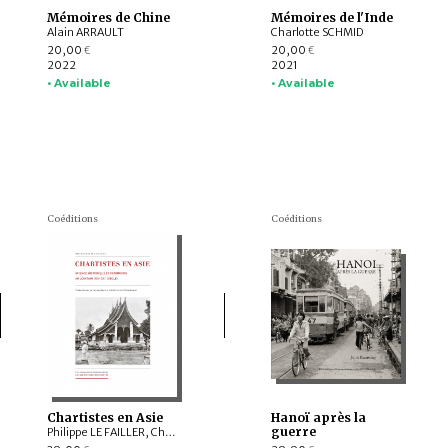
Mémoires de Chine
Mémoires de l'Inde
Alain ARRAULT
Charlotte SCHMID
20,00
20,00
€
€
2022
2021
• Available
• Available
Coéditions
Coéditions
Chartistes en Asie
Hanoï après la
guerre
Philippe LE FAILLER, Christophe MARQUET, Danielle ELISSEEFF, Pierre-Sylvain FILLIOZAT, Isabelle POUJOL, Vincent LEFÈVRE, Michelle BUBENICEK, Olivier PONCET, Jean-Philippe DUMAS, Nathalie MONNET, Marine CABOS-BRULLÉ, Cédric MONG-HY, Cécile CAPOT, Olivia PELLETIER, Odile WELFELÉ, Pascal GENESTE