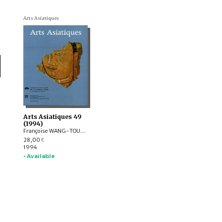
Arts Asiatiques
Arts Asiatiques 49
(1994)
Françoise WANG-TOUTAIN, Michèle Pirazzoli-t'Serstevens, Jean BOISSELIER, Danielle ELISSEEFF, Amina OKADA, Boris MARSHAK, Corinne DEBAINE-FRANCFORT, Gilles GENEST, Laxman S. THAKUR, Robert DUQUENNE
28,00
€
1994
• Available