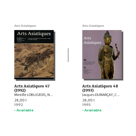
Arts Asiatiques
Arts Asiatiques
Arts Asiatiques 47
Arts Asiatiques 48
(1992)
(1993)
Mireille LOBLIGEOIS, Nadine André-Pallois, Michel JACQ-HERGOUALC'H, Marie-France DUPOIZAT, Jakov A. SHER, Ka Bo Tsang, Bernard FRANK, Catherine JARRIGE, Helmut LOOFS-WISSOWA
Jacques DUMARÇAY, Christophe POTTIER, Pierre PICHARD, Jean BOISSELIER, Marie GATELLIER, Henri-Paul FRANCFORT, Hélène DISERENS, Catherine DELACOUR, Dominique SACCHI, Jakov A. SHER, François SOLEILHAVOUP, Pierre VIDAL, Claudine BAUTZE-PICRON
28,00
28,00
€
€
1992
1993
• Available
• Available