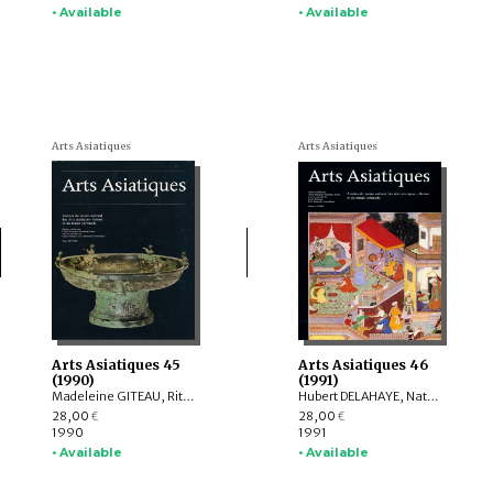
• Available
• Available
Arts Asiatiques
Arts Asiatiques
Arts Asiatiques 45
Arts Asiatiques 46
(1990)
(1991)
Madeleine GITEAU, Rita H. RÉGNIER, Henri-Paul FRANCFORT, Alain THOTE, Amina OKADA, François BERTHIER, Claudine BAUTZE-PICRON, Catherine JARRIGE, Caroline GYSS-VERMANDE, Daniel KLODZINSKI, Georges MASCLE, Nathalie LAPIERRE, T.S. VASILENKO, Louis BAZIN, Régine THIRIEZ, O.-s. ANN-BARON, Victor S. SOLOV'ËV, Francine TISSOT
Hubert DELAHAYE, Natalia POLOS’MAK, Amina OKADA, François BERTHIER, Helmut LOOFS-WISSOWA, Pascale DOLFUS, Anne CHAYET, Corneille JEST, Elizabeth CHILDS-JOHNSON, Caroline GYSS-VERMANDE, Pierre AMIET, Jean-Marie SIMONET, Jean-François BILLETER
28,00
28,00
€
€
1990
1991
• Available
• Available