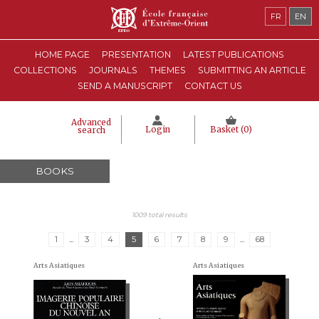
FR
EN
HOME PAGE
PRESENTATION
LATEST PUBLICATIONS
COLLECTIONS
JOURNALS
THEMES
SUBMITTING AN ARTICLE
SEND A MANUSCRIPT
CONTACT US
Advanced
Login
Basket (
0
)
search
BOOKS
1009 total results
1
...
3
4
5
6
7
8
9
...
68
Arts Asiatiques
Arts Asiatiques