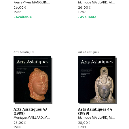
Pierre-Yves MANGUIN, Monique MAILLARD, Viktor I. SARIANIDI, Gilles BÉGUIN, Amina OKADA, François BERTHIER, Jean-François JARRIGE, Francine TISSOT, Robert JERA-BEZARD, Fernand MEYER, Nazimuddin Ahmed, John SANDAY, Maud GIRARD-GESLAN, Francis RICHARD, Th. de SONNEVILLE-DAVID
Monique MAILLARD, Alain THOTE, Monique KERVRAN, François BERTHIER, Francis MACOUIN, Bernard FRANK, Catherine JARRIGE, Robert JERA-BEZARD, Yoshiro IMAEDA, Françoise POMMARET, WANG Binhua, Annie BERTHIER, Margaret MEDLEY, Jacques GIES
26,00
26,00
€
€
1986
1987
• Available
• Available
Arts Asiatiques
Arts Asiatiques
Arts Asiatiques 43
Arts Asiatiques 44
(1988)
(1989)
Monique MAILLARD, Michèle Pirazzoli-t'Serstevens, Jean-Paul DESROCHES, Robert W. BAGLEY, Amina OKADA, Catherine JARRIGE, Anne CHAYET, Caroline GYSS-VERMANDE, Francine TISSOT, Frederick M. ASHER, Sébastien MÉMET, Michel ARIS, Anne-Marie BLONDEAU, YANG Xizhang, Antoine DURAND, Jean SKARBEK, T.M. ATAKHANOV, Jeannine AUBOYER, Bruno DAGENS, Fernand MEYER
Monique MAILLARD, Michèle Pirazzoli-t'Serstevens, Jean BOISSELIER, Alain THOTE, Lothar VON FALKENHAUSEN, Jessica RAWSON, Gilles BÉGUIN, Roland BESENVAL, Francis MACOUIN, Abdullah ISAKOV, W.-H. SIDDIQI, Charles HIGHAM, France DRILHON, Robert JERA-BEZARD, Craig CLUNAS, Albert LE BONHEUR, Gabriel P. WEISBERG, Geneviève LACAMBRE, Paul BERNARD
28,00
28,00
€
€
1988
1989