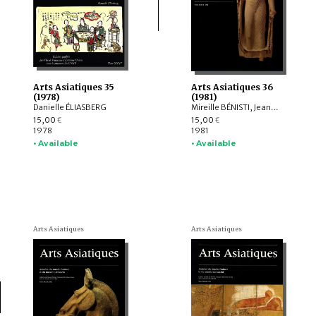
Arts Asiatiques 35
Arts Asiatiques 36
(1978)
(1981)
Danielle ÉLIASBERG
Mireille BÉNISTI, Jean-Paul ROUX, Anna-Maria di PASCALE PICCOLINO, Bernard DUPAIGNE, KHING Hoc Dy , Ching-Lang HOU, Bhanu AGRAWALA
15,00
15,00
€
€
1978
1981
• Available
• Available
Arts Asiatiques
Arts Asiatiques