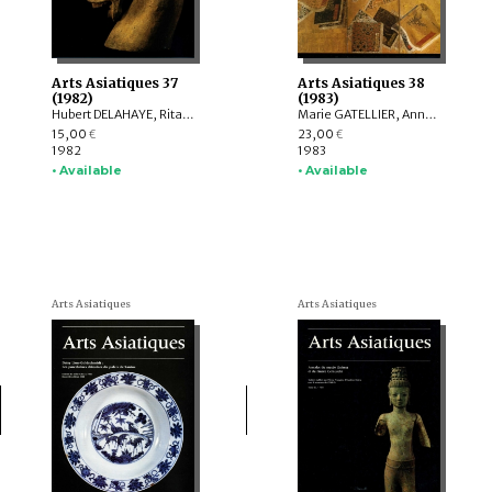
Arts Asiatiques 37
Arts Asiatiques 38
(1982)
(1983)
Hubert DELAHAYE, Rita H. RÉGNIER, Anne VERGATI, Anne CHAYET, Francis RICHARD, Peter GLUM, Marin G. MOSKOVA
Marie GATELLIER, Anne CHAYET, Fernand MEYER, Elen E. KUZ'MINA, Zémaryalaï TARZI, Anne-Marie LOTH, Catherine TALON-NOPPE, Denis PIPONNIER, Danielle DUMAS, Vladislav SISSAOURI
15,00
23,00
€
€
1982
1983
• Available
• Available
Arts Asiatiques
Arts Asiatiques