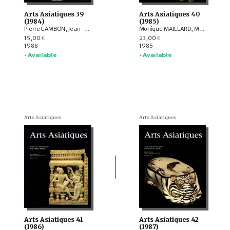
Arts Asiatiques 39
Arts Asiatiques 40
(1984)
(1985)
Pierre CAMBON, Jean-Paul DESROCHES, Gilles BÉGUIN, Claudine BAUTZE-PICRON, Francine TISSOT, France DRILHON, Albert LE BONHEUR, Daisy LION-GOLDSCHMIDT
Monique MAILLARD, Marie GATELLIER, Claudine BAUTZE-PICRON, Victor S. SOLOV'ËV, Robert JERA-BEZARD, Boris A. LITVINSKIJ, Bertille LYONNET, Mireille HELFFER, Irène MARTIN du GARD, Hubert DURT, Peter GLUM
15,00
23,00
€
€
1988
1985
• Available
• Available
Arts Asiatiques
Arts Asiatiques
Arts Asiatiques 41
Arts Asiatiques 42
(1986)
(1987)