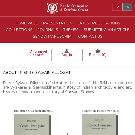
FR
EN
HOME PAGE
PRESENTATION
LATEST PUBLICATIONS
COLLECTIONS
JOURNALS
THEMES
SUBMITTING AN ARTICLE
SEND A MANUSCRIPT
CONTACT US
Advanced
Login
Basket (
0
)
search
ABOUT - PIERRE-SYLVAIN FILLIOZAT
Pierre-Sylvain Filliozat is “Membre de l’Institut”. His fields of expertise
are Vyākaraṇa, Śaivasiddhānta, history of Indian architecture and art,
history of Indian science, history of Sanskrit Studies.
Bulletin de l'École française d'Extrême-Orient (BEFEO)
Bulletin de l'École française d'Extrême-Orient (BEFEO)