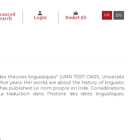
vanced
FR
EN
Login
Basket (
0
)
earch
es théories linguistiques” (UMR 7597 CNRS, Université
ive years. Her works are about the history of linguistic
nt has published Le nom propre en Inde. Considérations
traduction dans l’histoire des idées linguistiques.