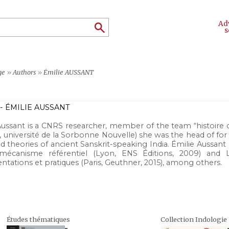
Ad
s
ge
»
Authors
»
Émilie AUSSANT
- ÉMILIE AUSSANT
Aussant is a CNRS researcher, member of the team “histoire d
, université de la Sorbonne Nouvelle) she was the head of for f
nd theories of ancient Sanskrit-speaking India. Émilie Aussa
mécanisme référentiel (Lyon, ENS Éditions, 2009) and La 
ntations et pratiques (Paris, Geuthner, 2015), among others.
Études thématiques
Collection Indologie