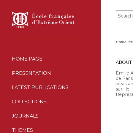
Home Pa
HOME PAGE
ABOUT 
Émilie 
PRESENTATION
de Paris
ideas a
LATEST PUBLICATIONS
sur le 
Représe
COLLECTIONS
JOURNALS
THEMES