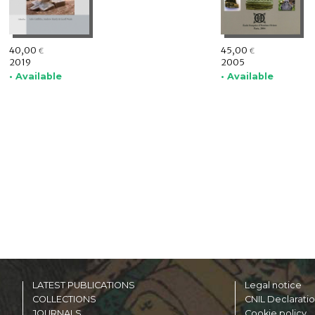
40,00
45,00
€
€
2019
2005
• Available
• Available
LATEST PUBLICATIONS
Legal notice
COLLECTIONS
CNIL Declarati
JOURNALS
Cookie policy