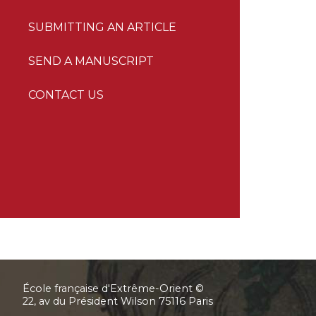
SUBMITTING AN ARTICLE
SEND A MANUSCRIPT
CONTACT US
École française d'Extrême-Orient ©
22, av du Président Wilson 75116 Paris