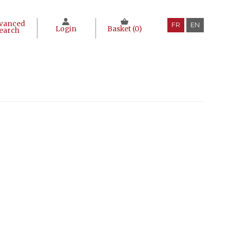
vanced
FR
EN
Login
Basket (
0
)
earch