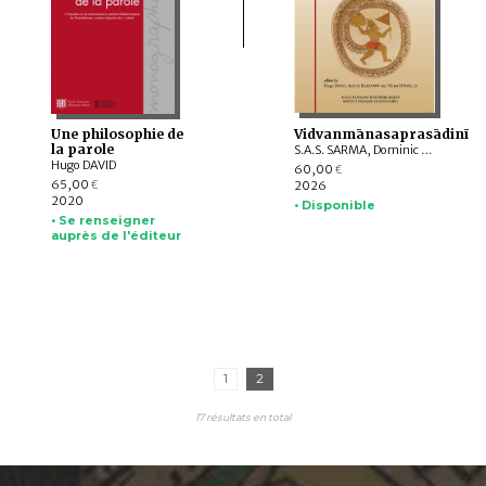
Une philosophie de
Vidvanmānasaprasādinī
la parole
S.A.S. SARMA, Dominic GOODALL, Harunaga ISAACSON, Suganya ANANDAKICHENIN, Hugo DAVID, Kei KATAOKA, Victor D’AVELLA, Giovanni CIOTTI, Andrey KLEBANOV, Émilie AUSSANT, Maria Piera CANDOTTI, Tiziana PONTILLO, Sibylle KOCH, Vincenzo VERGIANI, Timothy C. CAHILL, Somedeva VASUDEVA, Luther OBROCK, M. VINOTH, Maṇi DRĀVIḌA, Akane SAITO, Alex WATSON, Daniele CUNEO, Yūto KAWAMURA
Hugo DAVID
60,00
€
65,00
2026
€
2020
• Disponible
• Se renseigner
auprès de l'éditeur
1
2
17 résultats en total