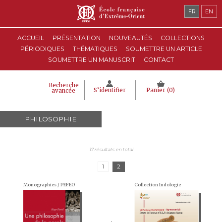
FR
EN
ACCUEIL
PRÉSENTATION
NOUVEAUTÉS
COLLECTIONS
PÉRIODIQUES
THÉMATIQUES
SOUMETTRE UN ARTICLE
SOUMETTRE UN MANUSCRIT
CONTACT
Recherche
S’identifier
Panier (
0
)
avancée
PHILOSOPHIE
17 résultats en total
1
2
Monographies / PEFEO
Collection Indologie