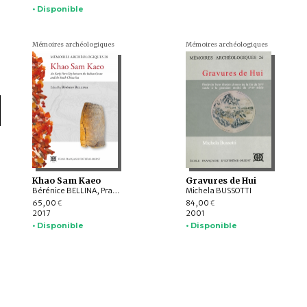
• Disponible
Mémoires archéologiques
Mémoires archéologiques
Khao Sam Kaeo
Gravures de Hui
Bérénice BELLINA, Praon Silapanth, S. Jane Allen, Cristina Castillo, Pauline Burger, Armelle Charrié-Duhaut, Jacques Connan, Pierre Albrecht, Vincent Bernard, Julie Malakie , Andrew Bevan, Phaedra Bouvet, Aude FAVEREAU, Guillaume Épinal, Sophie Peronnet, Sachipan Srikanlaya, Hsiao-chun Hung , Yoshiyuki Iizuka, Tessa Boer-Mah, Thomas Oliver PRYCE, Mercedes Murillo-Barroso, Lynn Biggs, Marcos Martinón-Torres, Laure Dussubieux, Brigitte Borell
Michela BUSSOTTI
65,00
84,00
€
€
2017
2001
• Disponible
• Disponible