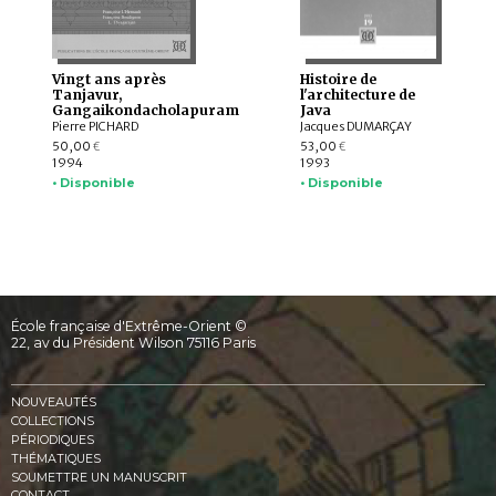
Vingt ans après
Histoire de
Tanjavur,
l'architecture de
Gangaikondacholapuram
Java
Pierre PICHARD
Jacques DUMARÇAY
50,00
53,00
€
€
1994
1993
• Disponible
• Disponible
École française d'Extrême-Orient ©
22, av du Président Wilson 75116 Paris
NOUVEAUTÉS
COLLECTIONS
PÉRIODIQUES
THÉMATIQUES
SOUMETTRE UN MANUSCRIT
CONTACT