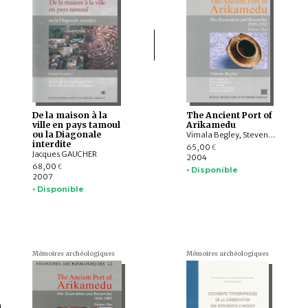
De la maison à la
The Ancient Port of
ville en pays tamoul
Arikamedu
ou la Diagonale
Vimala Begley, Steven E. SIDEBOTHAM, Elizabeth LYDING WILL, Peter FRANCIS, Jr., K.V. RAMAN, KARASHIMA Noboru
interdite
65,00
€
Jacques GAUCHER
2004
68,00
€
• Disponible
2007
• Disponible
Mémoires archéologiques
Mémoires archéologiques