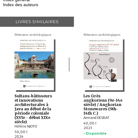
Index des auteurs
LIVRES SIMILAIRES
Mémoires archéologiques
Mémoires archéologiques
Sultans-bâtisseurs
Les Grès
et innovations
angkoriens (9e-14e
architecturales à
siècle) / Angkorian
Java au début de la
Stonewares (9th-
période coloniale
14th C.)
(XVIe - début XIXe
Armand DESBAT
siècle)
40,00
€
Hélène NJOTO
2023
50,00
€
• Disponible
2024