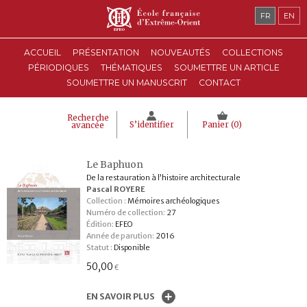
FR
EN
ACCUEIL
PRÉSENTATION
NOUVEAUTÉS
COLLECTIONS
PÉRIODIQUES
THÉMATIQUES
SOUMETTRE UN ARTICLE
SOUMETTRE UN MANUSCRIT
CONTACT
Recherche
S’identifier
Panier (
0
)
avancée
Le Baphuon
De la restauration à l’histoire architecturale
Pascal ROYERE
Collection :
Mémoires archéologiques
Numéro de collection:
27
Édition:
EFEO
Année de parution:
2016
Statut :
Disponible
50,00
€
EN SAVOIR PLUS