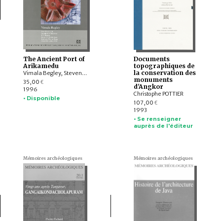
The Ancient Port of
Documents
Arikamedu
topographiques de
la conservation des
Vimala Begley, Steven E. SIDEBOTHAM, Elizabeth LYDING WILL, Peter FRANCIS, Jr., K.V. RAMAN, Iravatham MAHADEVAN, Kathleen WARNER SLANE
monuments
35,00
€
d'Angkor
1996
Christophe POTTIER
• Disponible
107,00
€
1993
• Se renseigner
auprès de l'éditeur
Mémoires archéologiques
Mémoires archéologiques