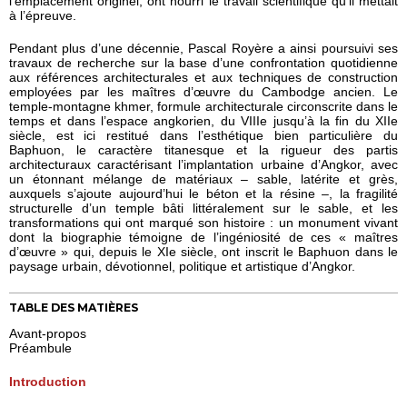
l’emplacement originel, ont nourri le travail scientifique qu’il mettait
à l’épreuve.
Pendant plus d’une décennie, Pascal Royère a ainsi poursuivi ses
travaux de recherche sur la base d’une confrontation quotidienne
aux références architecturales et aux techniques de construction
employées par les maîtres d’œuvre du Cambodge ancien. Le
temple-montagne khmer, formule architecturale circonscrite dans le
temps et dans l’espace angkorien, du VIIIe jusqu’à la fin du XIIe
siècle, est ici restitué dans l’esthétique bien particulière du
Baphuon, le caractère titanesque et la rigueur des partis
architecturaux caractérisant l’implantation urbaine d’Angkor, avec
un étonnant mélange de matériaux – sable, latérite et grès,
auxquels s’ajoute aujourd’hui le béton et la résine –, la fragilité
structurelle d’un temple bâti littéralement sur le sable, et les
transformations qui ont marqué son histoire : un monument vivant
dont la biographie témoigne de l’ingéniosité de ces « maîtres
d’œuvre » qui, depuis le XIe siècle, ont inscrit le Baphuon dans le
paysage urbain, dévotionnel, politique et artistique d’Angkor.
TABLE DES MATIÈRES
Avant-propos
Préambule
Introduction