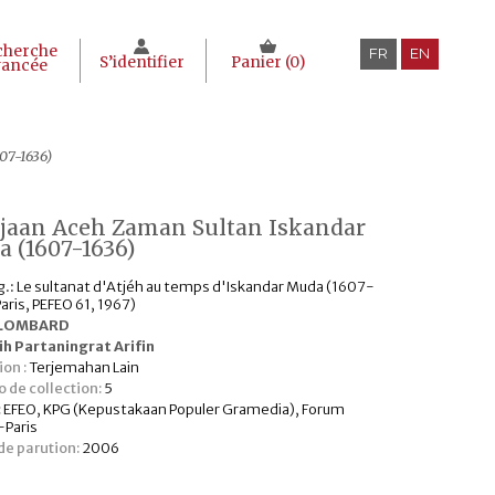
cherche
FR
EN
S’identifier
Panier (
0
)
vancée
07-1636)
jaan Aceh Zaman Sultan Iskandar
 (1607-1636)
ig.: Le sultanat d'Atjéh au temps d'Iskandar Muda (1607-
Paris, PEFEO 61, 1967)
 LOMBARD
ih Partaningrat Arifin
ion :
Terjemahan Lain
 de collection:
5
:
EFEO, KPG (Kepustakaan Populer Gramedia), Forum
-Paris
e parution:
2006
€