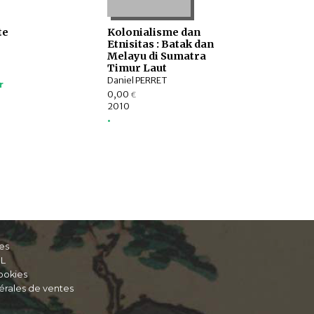
te
Kolonialisme dan
Etnisitas : Batak dan
Melayu di Sumatra
Timur Laut
Daniel PERRET
r
0,00
€
2010
•
es
IL
ookies
érales de ventes