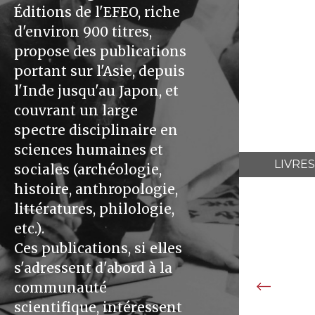
Éditions de l'EFEO, riche
d'environ 900 titres,
propose des publications
portant sur l'Asie, depuis
l'Inde jusqu'au Japon, et
couvrant un large
spectre disciplinaire en
sciences humaines et
LIVRES
sociales (archéologie,
histoire, anthropologie,
littératures, philologie,
etc.).
Ces publications, si elles
s'adressent d'abord à la
communauté
scientifique, intéressent