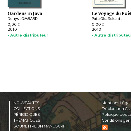
Gardens in Java
Le Voyage du Poè
Denys LOMBARD
Putu Oka Sukanta
0,00
0,00
€
€
2010
2010
• Autre distributeur
• Autre distributeu
NOUVEAUTÉS
Mentions Légal
COLLECTIONS
Déclaration CN
PÉRIODIQUES
Politique des c
THÉMATIQUES
Conditions gén
SOUMETTRE UN MANUSCRIT