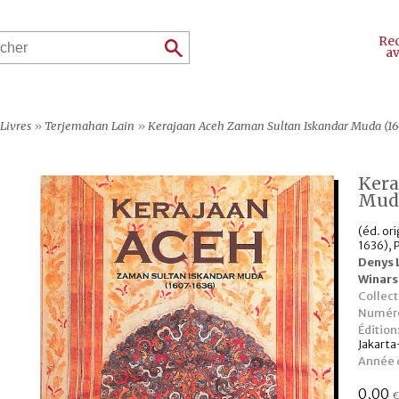
Re
a
Livres
»
Terjemahan Lain
»
Kerajaan Aceh Zaman Sultan Iskandar Muda (16
Kera
Muda
(éd. or
1636), 
Denys
Winars
Collect
Numéro
Édition
Jakarta
Année d
0,00