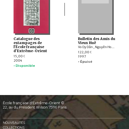
Catalogue des
Bulletin des Amis du
estampages de
Vieux Huê
l'École française
Vo Dy Dân , Nguyên Hong Trân , Philippe LE FAILLER
d'Extrême-Orient
122,00
€
15,00
1997
€
2004
• Épuisé
• Disponible
École française d'Extrême-Orient ©
22, av du Président Wilson 75116 Paris
NOUVEAUTÉS
COLLECTIONS