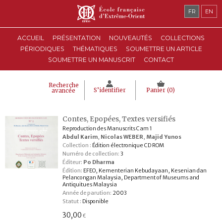
FR
EN
ACCUEIL
PRÉSENTATION
NOUVEAUTÉS
COLLECTIONS
PÉRIODIQUES
THÉMATIQUES
SOUMETTRE UN ARTICLE
SOUMETTRE UN MANUSCRIT
CONTACT
Recherche
S’identifier
Panier (
0
)
avancée
Contes, Epopées, Textes versifiés
Reproduction des Manuscrits Cam 1
Abdul Karim
,
Nicolas WEBER
,
Majid Yunos
Collection :
Édition électronique CD ROM
Numéro de collection:
3
Éditeur:
Po Dharma
Édition:
EFEO, Kementerian Kebudayaan, Kesenian dan
Pelancongan Malaysia, Department of Museums and
Antiquitues Malaysia
Année de parution:
2003
Statut :
Disponible
30,00
€