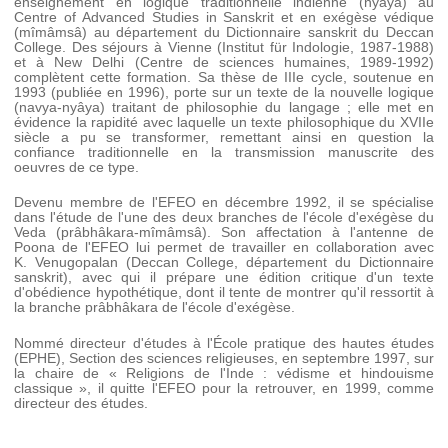
enseignement en logique traditionnelle indienne (
nyâya
) au
Centre of Advanced Studies in Sanskrit et en exégèse védique
(
mîmâmsâ
) au département du Dictionnaire sanskrit du Deccan
College. Des séjours à Vienne (Institut für Indologie, 1987-1988)
et à New Delhi (Centre de sciences humaines, 1989-1992)
complètent cette formation. Sa thèse de IIIe cycle, soutenue en
1993 (publiée en 1996), porte sur un texte de la nouvelle logique
(
navya-nyâya
) traitant de philosophie du langage ; elle met en
évidence la rapidité avec laquelle un texte philosophique du XVIIe
siècle a pu se transformer, remettant ainsi en question la
confiance traditionnelle en la transmission manuscrite des
oeuvres de ce type.
Devenu membre de l'EFEO en décembre 1992, il se spécialise
dans l'étude de l'une des deux branches de l'école d'exégèse du
Veda (
prâbhâkara-mîmâmsâ
). Son affectation à l'antenne de
Poona de l'EFEO lui permet de travailler en collaboration avec
K. Venugopalan (Deccan College, département du Dictionnaire
sanskrit), avec qui il prépare une édition critique d'un texte
d'obédience hypothétique, dont il tente de montrer qu'il ressortit à
la branche
prâbhâkara
de l'école d'exégèse.
Nommé directeur d'études à l'École pratique des hautes études
(EPHE), Section des sciences religieuses, en septembre 1997, sur
la chaire de « Religions de l'Inde : védisme et hindouisme
classique », il quitte l'EFEO pour la retrouver, en 1999, comme
directeur des études.