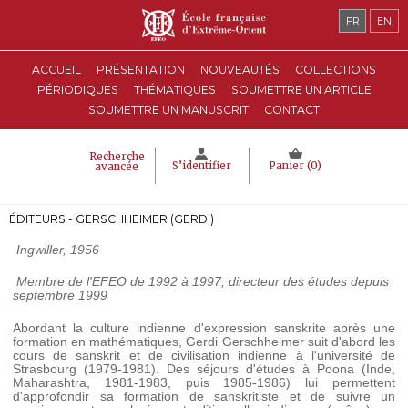
FR
EN
ACCUEIL
PRÉSENTATION
NOUVEAUTÉS
COLLECTIONS
PÉRIODIQUES
THÉMATIQUES
SOUMETTRE UN ARTICLE
SOUMETTRE UN MANUSCRIT
CONTACT
Recherche
S’identifier
Panier (
0
)
avancée
ÉDITEURS - GERSCHHEIMER (GERDI)
Ingwiller, 1956
Membre de l'EFEO de 1992 à 1997, directeur des études depuis
septembre 1999
Abordant la culture indienne d'expression sanskrite après une
formation en mathématiques, Gerdi Gerschheimer suit d'abord les
cours de sanskrit et de civilisation indienne à l'université de
Strasbourg (1979-1981). Des séjours d'études à Poona (Inde,
Maharashtra, 1981-1983, puis 1985-1986) lui permettent
d'approfondir sa formation de sanskritiste et de suivre un