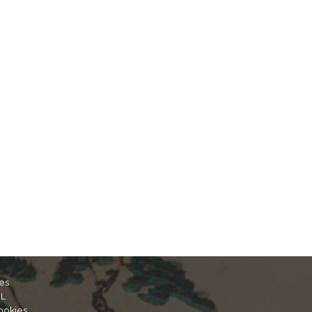
es
IL
ookies