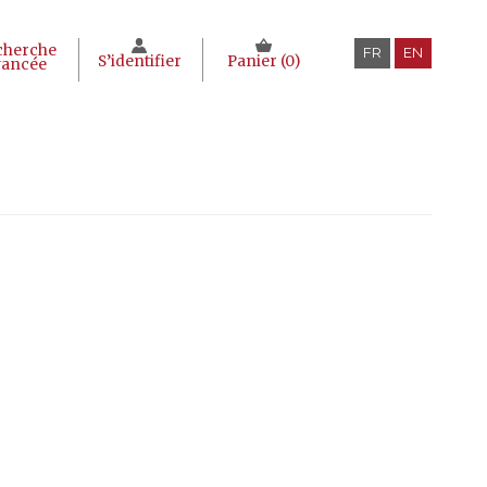
cherche
FR
EN
S’identifier
Panier (
0
)
vancée