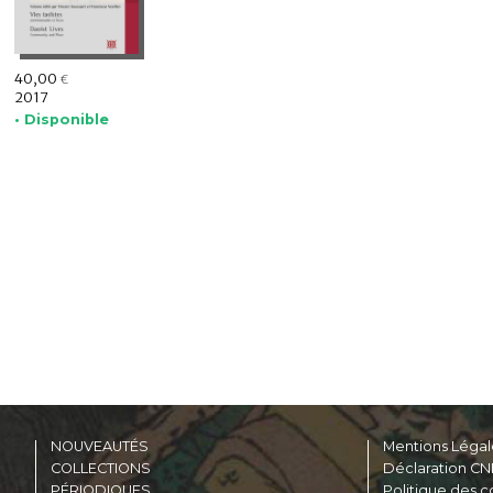
40,00
€
2017
• Disponible
NOUVEAUTÉS
Mentions Légal
COLLECTIONS
Déclaration CN
PÉRIODIQUES
Politique des c