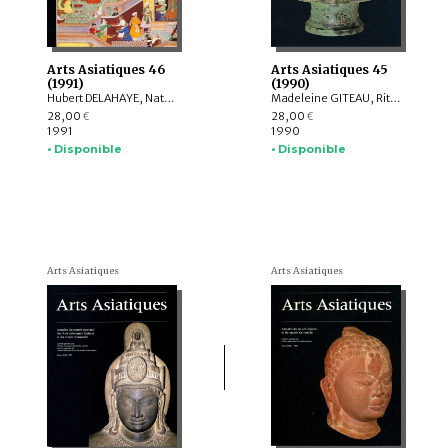
Arts Asiatiques 46
Arts Asiatiques 45
(1991)
(1990)
Hubert DELAHAYE, Natalia POLOS’MAK, Amina OKADA, François BERTHIER, Helmut LOOFS-WISSOWA, Pascale DOLFUS, Anne CHAYET, Corneille JEST, Elizabeth CHILDS-JOHNSON, Caroline GYSS-VERMANDE, Pierre AMIET, Jean-Marie SIMONET, Jean-François BILLETER
Madeleine GITEAU, Rita H. RÉGNIER, Henri-Paul FRANCFORT, Alain THOTE, Amina OKADA, François BERTHIER, Claudine BAUTZE-PICRON, Catherine JARRIGE, Caroline GYSS-VERMANDE, Daniel KLODZINSKI, Georges MASCLE, Nathalie LAPIERRE, T.S. VASILENKO, Louis BAZIN, Régine THIRIEZ, O.-s. ANN-BARON, Victor S. SOLOV'ËV, Francine TISSOT
28,00
28,00
€
€
1991
1990
• Disponible
• Disponible
Arts Asiatiques
Arts Asiatiques