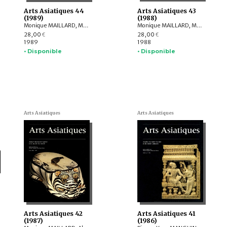
Arts Asiatiques 44
Arts Asiatiques 43
(1989)
(1988)
Monique MAILLARD, Michèle Pirazzoli-t'Serstevens, Jean BOISSELIER, Alain THOTE, Lothar VON FALKENHAUSEN, Jessica RAWSON, Gilles BÉGUIN, Roland BESENVAL, Francis MACOUIN, Abdullah ISAKOV, W.-H. SIDDIQI, Charles HIGHAM, France DRILHON, Robert JERA-BEZARD, Craig CLUNAS, Albert LE BONHEUR, Gabriel P. WEISBERG, Geneviève LACAMBRE, Paul BERNARD
Monique MAILLARD, Michèle Pirazzoli-t'Serstevens, Jean-Paul DESROCHES, Robert W. BAGLEY, Amina OKADA, Catherine JARRIGE, Anne CHAYET, Caroline GYSS-VERMANDE, Francine TISSOT, Frederick M. ASHER, Sébastien MÉMET, Michel ARIS, Anne-Marie BLONDEAU, YANG Xizhang, Antoine DURAND, Jean SKARBEK, T.M. ATAKHANOV, Jeannine AUBOYER, Bruno DAGENS, Fernand MEYER
28,00
28,00
€
€
1989
1988
• Disponible
• Disponible
Arts Asiatiques
Arts Asiatiques
Arts Asiatiques 42
Arts Asiatiques 41
(1987)
(1986)