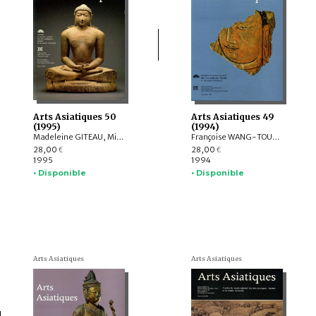
Arts Asiatiques 50
Arts Asiatiques 49
(1995)
(1994)
Madeleine GITEAU, Michel JACQ-HERGOUALC'H, Laurence DENES, Jean-François JARRIGE, Francis MACOUIN, Nona AVANESSOVA, Catherine PAGANI, Mechtild MERTZ
Françoise WANG-TOUTAIN, Michèle Pirazzoli-t'Serstevens, Jean BOISSELIER, Danielle ELISSEEFF, Amina OKADA, Boris MARSHAK, Corinne DEBAINE-FRANCFORT, Gilles GENEST, Laxman S. THAKUR, Robert DUQUENNE
28,00
28,00
€
€
1995
1994
• Disponible
• Disponible
Arts Asiatiques
Arts Asiatiques