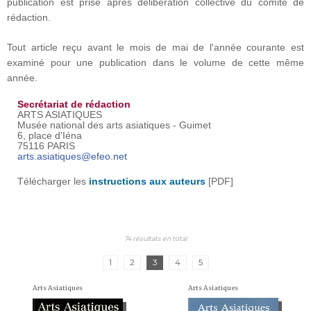
publication est prise après délibération collective du comité de
rédaction.
Tout article reçu avant le mois de mai de l'année courante est
examiné pour une publication dans le volume de cette même
année.
Secrétariat de rédaction
ARTS ASIATIQUES
Musée national des arts asiatiques - Guimet
6, place d'Iéna
75116 PARIS
arts.asiatiques@efeo.net
​Télécharger les
instructions aux auteurs
[PDF]
74 résultats en total
1
2
3
4
5
Arts Asiatiques
Arts Asiatiques