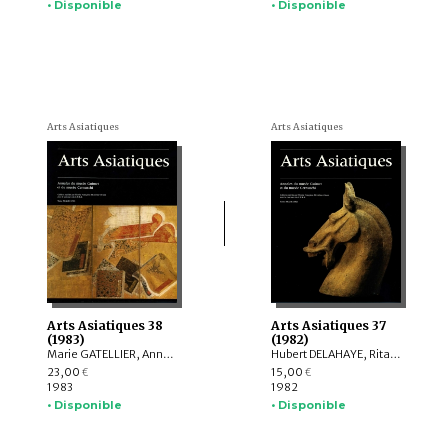
• Disponible
• Disponible
Arts Asiatiques
Arts Asiatiques
Arts Asiatiques 38
Arts Asiatiques 37
(1983)
(1982)
Marie GATELLIER, Anne CHAYET, Fernand MEYER, Elen E. KUZ'MINA, Zémaryalaï TARZI, Anne-Marie LOTH, Catherine TALON-NOPPE, Denis PIPONNIER, Danielle DUMAS, Vladislav SISSAOURI
Hubert DELAHAYE, Rita H. RÉGNIER, Anne VERGATI, Anne CHAYET, Francis RICHARD, Peter GLUM, Marin G. MOSKOVA
23,00
15,00
€
€
1983
1982
• Disponible
• Disponible