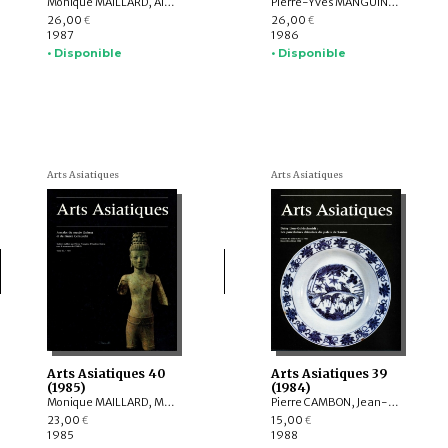
Monique MAILLARD, Alain THOTE, Monique KERVRAN, François BERTHIER, Francis MACOUIN, Bernard FRANK, Catherine JARRIGE, Robert JERA-BEZARD, Yoshiro IMAEDA, Françoise POMMARET, WANG Binhua, Annie BERTHIER, Margaret MEDLEY, Jacques GIES
Pierre-Yves MANGUIN, Monique MAILLARD, Viktor I. SARIANIDI, Gilles BÉGUIN, Amina OKADA, François BERTHIER, Jean-François JARRIGE, Francine TISSOT, Robert JERA-BEZARD, Fernand MEYER, Nazimuddin Ahmed, John SANDAY, Maud GIRARD-GESLAN, Francis RICHARD, Th. de SONNEVILLE-DAVID
26,00
26,00
€
€
1987
1986
• Disponible
• Disponible
Arts Asiatiques
Arts Asiatiques
Arts Asiatiques 40
Arts Asiatiques 39
(1985)
(1984)
Monique MAILLARD, Marie GATELLIER, Claudine BAUTZE-PICRON, Victor S. SOLOV'ËV, Robert JERA-BEZARD, Boris A. LITVINSKIJ, Bertille LYONNET, Mireille HELFFER, Irène MARTIN du GARD, Hubert DURT, Peter GLUM
Pierre CAMBON, Jean-Paul DESROCHES, Gilles BÉGUIN, Claudine BAUTZE-PICRON, Francine TISSOT, France DRILHON, Albert LE BONHEUR, Daisy LION-GOLDSCHMIDT
23,00
15,00
€
€
1985
1988