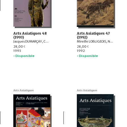
Arts Asiatiques 48
Arts Asiatiques 47
(1993)
(1992)
Jacques DUMARÇAY, Christophe POTTIER, Pierre PICHARD, Jean BOISSELIER, Marie GATELLIER, Henri-Paul FRANCFORT, Hélène DISERENS, Catherine DELACOUR, Dominique SACCHI, Jakov A. SHER, François SOLEILHAVOUP, Pierre VIDAL, Claudine BAUTZE-PICRON
Mireille LOBLIGEOIS, Nadine André-Pallois, Michel JACQ-HERGOUALC'H, Marie-France DUPOIZAT, Jakov A. SHER, Ka Bo Tsang, Bernard FRANK, Catherine JARRIGE, Helmut LOOFS-WISSOWA
28,00
28,00
€
€
1993
1992
• Disponible
• Disponible
Arts Asiatiques
Arts Asiatiques