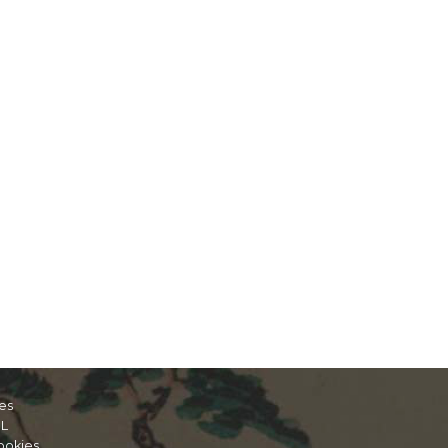
es
IL
ookies