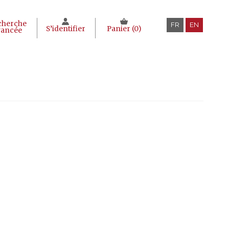
cherche
FR
EN
S’identifier
Panier (
0
)
vancée