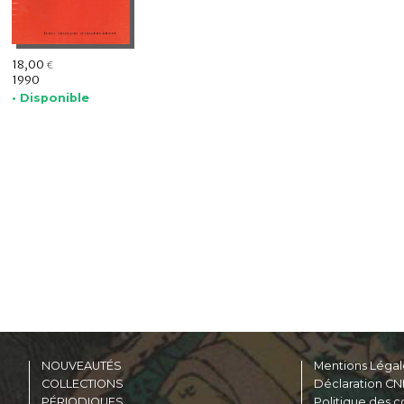
18,00
€
1990
• Disponible
NOUVEAUTÉS
Mentions Légal
COLLECTIONS
Déclaration CN
PÉRIODIQUES
Politique des c