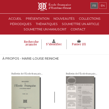
FR
EN
ACCUEIL
PRÉSENTATION
NOUVEAUTÉS
COLLECTIONS
PÉRIODIQUES
THÉMATIQUES
SOUMETTRE UN ARTICLE
SOUMETTRE UN MANUSCRIT
CONTACT
Recherche
S’identifier
Panier (
0
)
avancée
À PROPOS - MARIE-LOUISE REINICHE
Bulletin de l'École française d'Extrême-Orient (BEFEO)
Bulletin de l'École française d'Extrême-Orient (BEFEO)