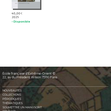
40,00
€
2025
• Disponible
École française d'Extrême-Orient ©
22, av du Président Wilson 75116 Paris
NOUVEAUTÉS
COLLECTIONS
PÉRIODIQUES
THÉMATIQUES
SOUMETTRE UN MANUSCRIT