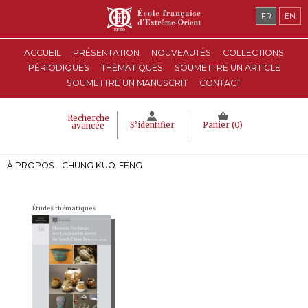
FR
EN
ACCUEIL
PRÉSENTATION
NOUVEAUTÉS
COLLECTIONS
PÉRIODIQUES
THÉMATIQUES
SOUMETTRE UN ARTICLE
SOUMETTRE UN MANUSCRIT
CONTACT
Recherche
S’identifier
Panier (
0
)
avancée
À PROPOS - CHUNG KUO-FENG
Études thématiques