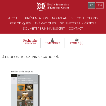
FR
EN
ACCUEIL
PRÉSENTATION
NOUVEAUTÉS
COLLECTIONS
PÉRIODIQUES
THÉMATIQUES
SOUMETTRE UN ARTICLE
SOUMETTRE UN MANUSCRIT
CONTACT
Recherche
S’identifier
Panier (
0
)
avancée
À PROPOS - KRISZTINA KINGA HOPPÁL
Études thématiques