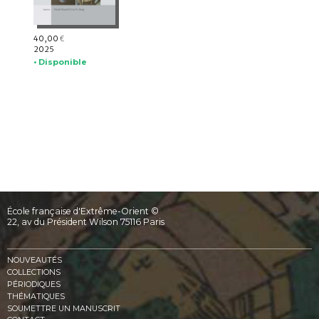
40,00
€
2025
• Disponible
École française d'Extrême-Orient ©
22, av du Président Wilson 75116 Paris
NOUVEAUTÉS
COLLECTIONS
PÉRIODIQUES
THÉMATIQUES
SOUMETTRE UN MANUSCRIT