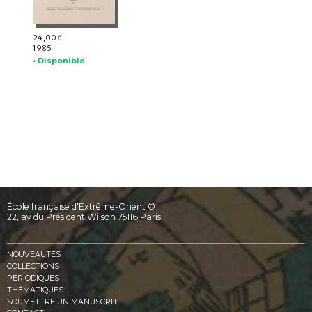
24,00
€
1985
• Disponible
École française d'Extrême-Orient ©
22, av du Président Wilson 75116 Paris
NOUVEAUTÉS
COLLECTIONS
PÉRIODIQUES
THÉMATIQUES
SOUMETTRE UN MANUSCRIT