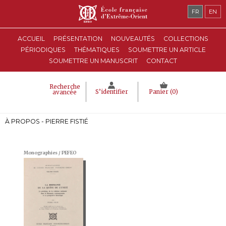
FR
EN
ACCUEIL
PRÉSENTATION
NOUVEAUTÉS
COLLECTIONS
PÉRIODIQUES
THÉMATIQUES
SOUMETTRE UN ARTICLE
SOUMETTRE UN MANUSCRIT
CONTACT
Recherche
S’identifier
Panier (
0
)
avancée
À PROPOS - PIERRE FISTIÉ
Monographies / PEFEO