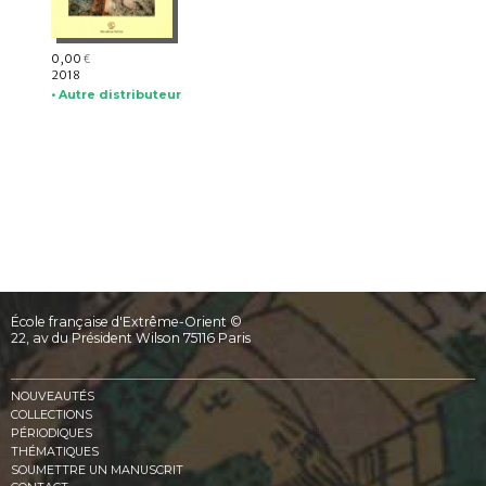
0,00
€
2018
• Autre distributeur
École française d'Extrême-Orient ©
22, av du Président Wilson 75116 Paris
NOUVEAUTÉS
COLLECTIONS
PÉRIODIQUES
THÉMATIQUES
SOUMETTRE UN MANUSCRIT