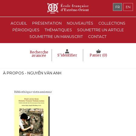
FR
EN
ACCUEIL
PRÉSENTATION
NOUVEAUTÉS
COLLECTIONS
PÉRIODIQUES
THÉMATIQUES
SOUMETTRE UN ARTICLE
SOUMETTRE UN MANUSCRIT
CONTACT
Recherche
S’identifier
Panier (
0
)
avancée
À PROPOS - NGUYỄN VĂN ANH
Bibliothèque vietnamienne