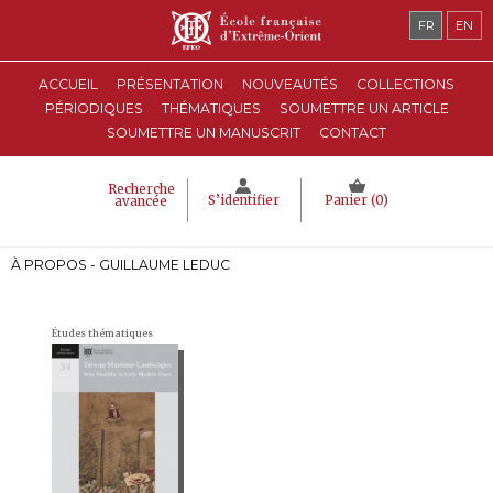
FR
EN
ACCUEIL
PRÉSENTATION
NOUVEAUTÉS
COLLECTIONS
PÉRIODIQUES
THÉMATIQUES
SOUMETTRE UN ARTICLE
SOUMETTRE UN MANUSCRIT
CONTACT
Recherche
S’identifier
Panier (
0
)
avancée
À PROPOS - GUILLAUME LEDUC
Études thématiques