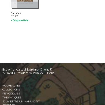
40,00
€
2022
• Disponible
École française d'Extrême-Orient ©
22, av du Président Wilson 75116 Paris
NOUVEAUTÉS
COLLECTIONS
PÉRIODIQUES
THÉMATIQUES
SOUMETTRE UN MANUSCRIT