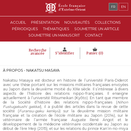
FR
EN
ACCUEIL
PRÉSENTATION
NOUVEAUTÉS
COLLECTIONS
PÉRIODIQUES
THÉMATIQUES
SOUMETTRE UN ARTICLE
SOUMETTRE UN MANUSCRIT
CONTACT
Recherche
S’identifier
Panier (
0
)
avancée
À PROPOS - NAKATSU MASAYA
Nakatsu Masaya est docteur en histoire de l’université Paris-Diderot
avec une thèse portant sur les missions militaires françaises envoyées
au Japon dans la deuxième moitié du XIXe siècle. Il s’intéresse à divers
aspects de l’histoire des relations nippo-françaises. Il enseigne
actuellement à l’université Ritsumeikan (Kyōto). En tant que membre
de la Société d’histoire des relations nippo-françaises (
Nihon
Fustugakushi gakkai
), il a publié des articles dans la revue de cette
société (
Furansu-gaku kenkyū
) sur la deuxième mission militaire
française et la création de l’école militaire au Japon (2014), sur le
vétérinaire de l’armée française Auguste René Angot et le
développement de la médecine vétérinaire occidentale au Japon au
début de l’ère Meiji (2015), et sur les relations du prince Kan’in-no-miya