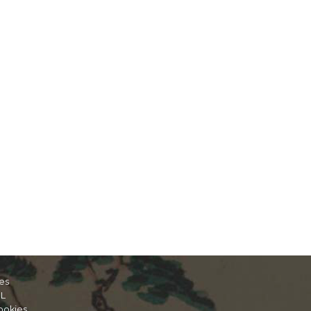
es
IL
ookies