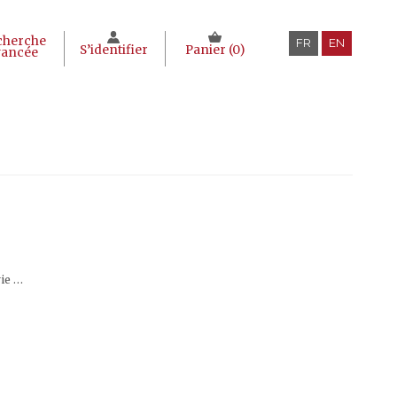
cherche
FR
EN
S’identifier
Panier (
0
)
vancée
Publications hors série de l'École française d'Extrême-Orient