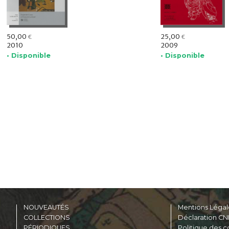
50,00
25,00
€
€
2010
2009
• Disponible
• Disponible
NOUVEAUTÉS
Mentions Légal
COLLECTIONS
Déclaration CN
PÉRIODIQUES
Politique des c