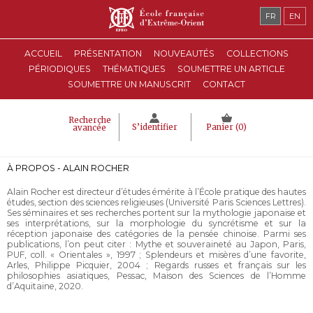
FR
EN
ACCUEIL
PRÉSENTATION
NOUVEAUTÉS
COLLECTIONS
PÉRIODIQUES
THÉMATIQUES
SOUMETTRE UN ARTICLE
SOUMETTRE UN MANUSCRIT
CONTACT
Recherche
S’identifier
Panier (
0
)
avancée
À PROPOS - ALAIN ROCHER
Alain Rocher est directeur d’études émérite à l’École pratique des hautes
études, section des sciences religieuses (Université Paris Sciences Lettres).
Ses séminaires et ses recherches portent sur la mythologie japonaise et
ses interprétations, sur la morphologie du syncrétisme et sur la
réception japonaise des catégories de la pensée chinoise. Parmi ses
publications, l’on peut citer : Mythe et souveraineté au Japon, Paris,
PUF, coll. « Orientales », 1997 ; Splendeurs et misères d’une favorite,
Arles, Philippe Picquier, 2004 ; Regards russes et français sur les
philosophies asiatiques, Pessac, Maison des Sciences de l’Homme
d’Aquitaine, 2020.