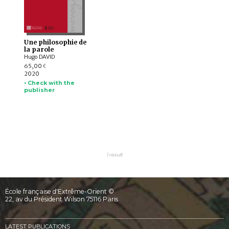
Une philosophie de
la parole
Hugo DAVID
65,00
€
2020
• Check with the
publisher
1 result
École française d'Extrême-Orient ©
22, av du Président Wilson 75116 Paris
LATEST PUBLICATIONS