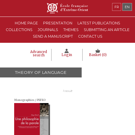
FR
EN
HOME PAGE
PRESENTATION
LATEST PUBLICATIONS
COLLECTIONS
JOURNALS
THEMES
SUBMITTING AN ARTICLE
SEND A MANUSCRIPT
CONTACT US
Advanced
Login
Basket (
0
)
search
THEORY OF LANGUAGE
1 result
Monographies / PEFEO