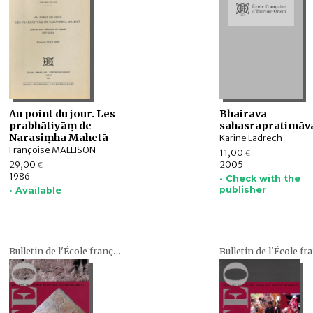
Au point du jour. Les
Bhairava
prabhātiyāṃ de
sahasrapratimāva
Narasiṃha Mahetā
Karine Ladrech
Françoise MALLISON
11,00
€
29,00
2005
€
1986
• Check with the
publisher
• Available
Bulletin de l'École française d'Extrême-Orient (BEFEO)