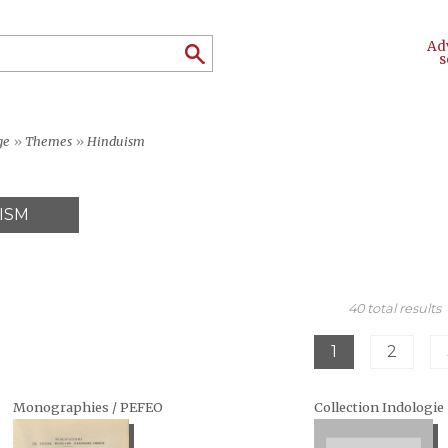
Ad
s
ge
»
Themes
»
Hinduism
ISM
40 total results
1
2
Monographies / PEFEO
Collection Indologie