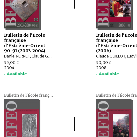
Bulletin de l'Ecole
Bulletin de l'Ecol
française
française
d'Extrême-Orient
d'Extrême-Orient
90-91 (2003-2004)
(2006)
Daniel PERRET, Claude GUILLOT, Ludvik KALUS, Eva WILDEN, Philippe PAPIN, Claudine SALMON , Fabienne JAGOU, Charlotte SCHMID, François LACHAUD, Dominic GOODALL, Alexis SANDERSON, Pascal ROYERE, Michel LORRILLARD, Alain ARRAULT, Gerdi GERSCHHEIMER, Peter SKILLING, France BHATTACHARYA, Michael VICKERY, Machi SUHADI, Richadiana KARTAKUSUMA
55,00
50,00
€
€
2004
2008
• Available
• Available
Bulletin de l'École française d'Extrême-Orient (BEFEO)