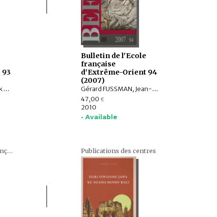
e
Bulletin de l'Ecole
française
 93
d'Extrême-Orient 94
(2007)
Claude GUILLOT, Ludvik KALUS, Philippe LE FAILLER, Léon VANDERMEERSCH, Tsung-i JAO, Olivier de BERNON, Roger BILLARD, Valérie GILLET, François BIZOT, Charlotte SCHMID, Emmanuel FRANCIS-GONZE, Bérénice BELLINA, Praon Silapanth, Phaedra Bouvet, Thomas Oliver PRYCE, Laure Dussubieux, Raphaël ROUSSELEAU, Daniel NEGERS, Anna T. N. BENNETT, James W. LANKTON, Bernard GRATUZE, J. C. EADE
Gérard FUSSMAN, Jean-Luc CHEVILLARD, Christophe POTTIER, Pierre LACHAIER, Valérie GILLET, François LAGIRARDE, Charlotte SCHMID, Marianne BUJARD, Emmanuel FRANCIS-GONZE, Dominic GOODALL, Éric BOURDONNEAU, Pierre BÂTY, John R. FINLAY, Sem VERMEERSCH, Imre HAMAR
47,00
€
2010
• Available
Bulletin de l'École française d'Extrême-Orient (BEFEO)
Publications des centres