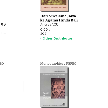
e
Dari Siwaisme Jawa
ke Agama Hindu Bali
 99
Andrea ACRI
0,00
€
Pierre PICHARD, Marianne BUJARD, Frédéric GIRARD, Vincent GOOSSAERT, Bob HUDSON, Hugo DAVID, AGUSTIJANTO INDRAJAYA, Véronique DEGROOT, Pamela GUTMAN, Michael FALSER, Hadi SIDOMULYO, Robert WESSING, Rostislav BEREZKIN, WANNASARN NOONSUK
2021
• Other Distributor
FEO
Monographies / PEFEO