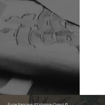
École française d'Extrême-Orient ©