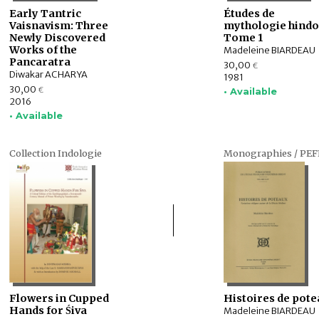
Early Tantric
Études de
Vaisnavism: Three
mythologie hindo
Newly Discovered
Tome 1
Works of the
Madeleine BIARDEAU
Pancaratra
30,00
€
Diwakar ACHARYA
1981
30,00
€
• Available
2016
• Available
Collection Indologie
Monographies / PE
Flowers in Cupped
Histoires de pote
Hands for Śiva
Madeleine BIARDEAU