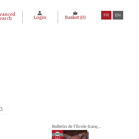
vanced
FR
EN
Login
Basket (
0
)
earch
3
Bulletin de l'École française d'Extrême-Orient (BEFEO)