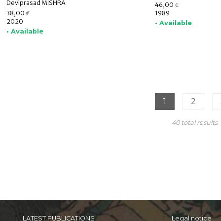
Deviprasad MISHRA
46,00
€
38,00
1989
€
2020
• Available
• Available
1
2
40 total results
LATEST PUBLICATIONS
Legal notice