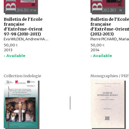
Bulletin de l'Ecole
Bulletin de l'Ecol
française
française
d'Extrême-Orient
d'Extrême-Orient
97-98 (2010-2011)
(2012-2013)
Eva WILDEN, Andrew HARDY, Pierre PICHARD, Charlotte SCHMID, Paola CALANCA, Michel LORRILLARD, Éric BOURDONNEAU, Arlo GRIFFITHS, Dominique SOUTIF, Julia ESTEVE, BASKORO D. TJAHJONO, Véronique DEGROOT, Gilles DELOUCHE , Frédéric CONSTANT, Damian EVANS, Christine HAWIXBROCK, Hubert de MESTIER du BOURG
50,00
50,00
€
€
2013
2014
• Available
• Available
Collection Indologie
Monographies / PE