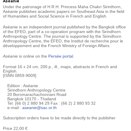
Aséanie
Under the patronage of H.R.H. Princess Maha Chakri Sirinthorn,
Aséanie publishes academic papers on Southeast Asia in the field
of Humanities and Social Science in French and English.
Aséanie is an independent journal published by the Bangkok office
of the EFEO, part of a co-operation program with the Sirindhorn
Anthropology Centre. The journal is supported by the Sirindhorn
Anthropology Centre, the EFEO, the Institut de recherche pour le
développement and the French Ministry of Foreign Affairs.
Aséanie
is online on the
Persée portal
.
Format 16 x 24 cm, 200 p., ill., maps, abstracts in French and
English.
[ISNN 0859-9009]
Edition : Aséanie
Sirindhorn Anthropology Centre
20 Boromarachachonnani Road
Bangkok 10170 - Thailand
Tel. (66 0) 2 880 94 29 Fax : (66 2) 2 880 93 32
e-mail :
aseanie@sac.or.th
Subscription orders have to be made directly to the publisher
Price 22,00 €