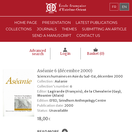
FR
EN
HOME PAGE
PRESENTATION
LATEST PUBLICATIONS
COLLECTIONS
JOURNALS
THEMES
SUBMITTING AN ARTICLE
SEND A MANUSCRIPT
CONTACT US
Advanced
Login
Basket (
0
)
search
Aséanie 6 (décembre 2000)
Sciences humaines en Asie du Sud-Est, décembre 2000
Collection :
Aséanie
Collection's number:
6
Editor:
Lagirarde (François)
,
de la Chevalerie (Guy)
,
Mounier (Alain)
Edition:
EFEO, Sirindhorn Anthropology Centre
Publication date:
2000
Status :
Unavailable
18,00
€
READ MORE