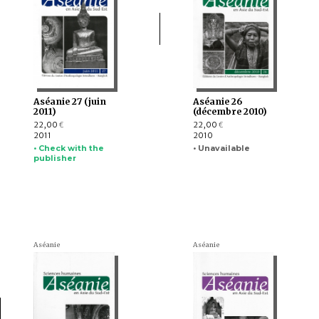
Aséanie 27 (juin
Aséanie 26
2011)
(décembre 2010)
22,00
22,00
€
€
2011
2010
• Check with the
• Unavailable
publisher
Aséanie
Aséanie