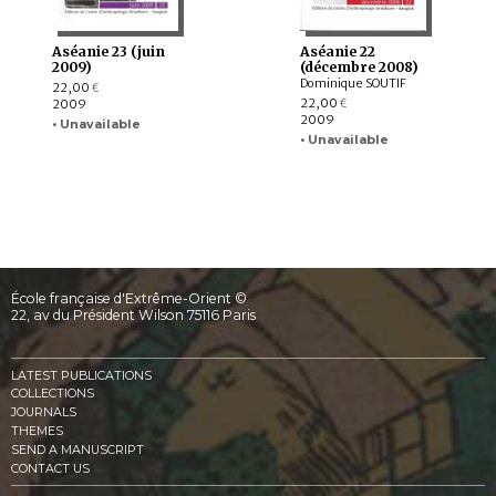
Aséanie 23 (juin
Aséanie 22
2009)
(décembre 2008)
Dominique SOUTIF
22,00
€
22,00
2009
€
2009
• Unavailable
• Unavailable
École française d'Extrême-Orient ©
22, av du Président Wilson 75116 Paris
LATEST PUBLICATIONS
COLLECTIONS
JOURNALS
THEMES
SEND A MANUSCRIPT
CONTACT US