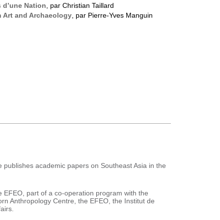
s d’une Nation
, par Christian Taillard
n Art and Archaeology
, par Pierre-Yves Manguin
e publishes academic papers on Southeast Asia in the
he EFEO, part of a co-operation program with the
orn Anthropology Centre, the EFEO, the Institut de
airs.