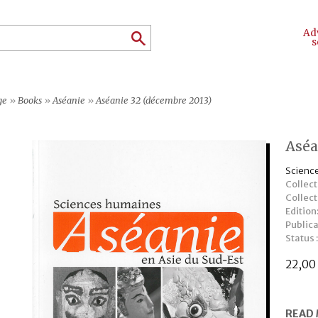
Ad
s
ge
»
Books
»
Aséanie
»
Aséanie 32 (décembre 2013)
Aséa
Science
Collect
Collec
Edition
Publica
Status 
22,0
READ