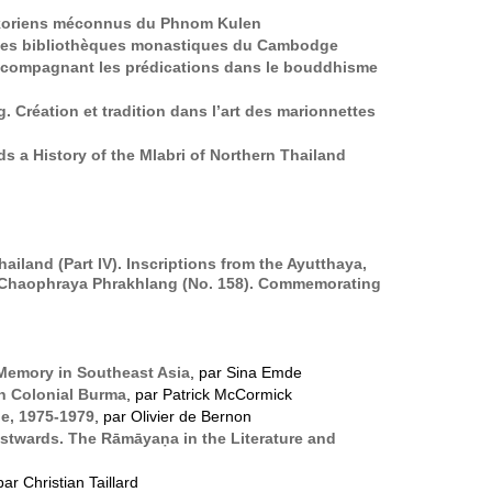
gkoriens méconnus du Phnom Kulen
ns les bibliothèques monastiques du Cambodge
accompagnant les prédications dans le bouddhisme
 Création et tradition dans l’art des marionnettes
rds a History of the Mlabri of Northern Thailand
ailand (Part IV). Inscriptions from the Ayutthaya,
f Chaophraya Phrakhlang (No. 158). Commemorating
Memory in Southeast Asia
, par Sina Emde
n Colonial Burma
, par Patrick McCormick
e, 1975-1979
, par Olivier de Bernon
astwards. The Rāmāyaṇa in the Literature and
par Christian Taillard