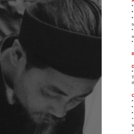
A
*
*
*
t
*
a
*
R
D
*
T
t
*
V