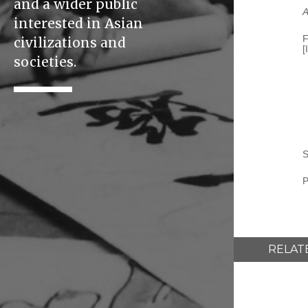
and a wider public
A
interested in Asian
F
civilizations and
[
societies.
S
P
RELAT