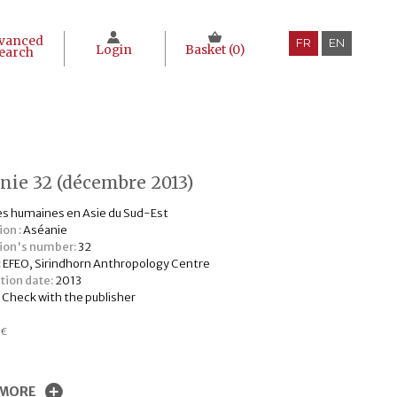
vanced
FR
EN
Login
Basket (
0
)
earch
nie 32 (décembre 2013)
s humaines en Asie du Sud-Est
ion :
Aséanie
tion's number:
32
:
EFEO, Sirindhorn Anthropology Centre
tion date:
2013
:
Check with the publisher
0
€
 MORE