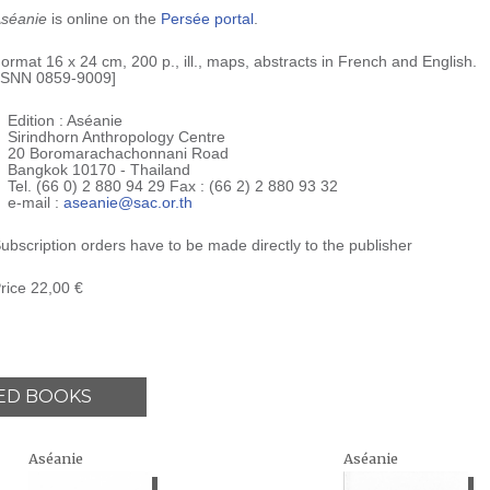
séanie
is online on the
Persée portal
.
ormat 16 x 24 cm, 200 p., ill., maps, abstracts in French and English.
ISNN 0859-9009]
Edition : Aséanie
Sirindhorn Anthropology Centre
20 Boromarachachonnani Road
Bangkok 10170 - Thailand
Tel. (66 0) 2 880 94 29 Fax : (66 2) 2 880 93 32
e-mail :
aseanie@sac.or.th
ubscription orders have to be made directly to the publisher
rice 22,00 €
ED BOOKS
Aséanie
Aséanie