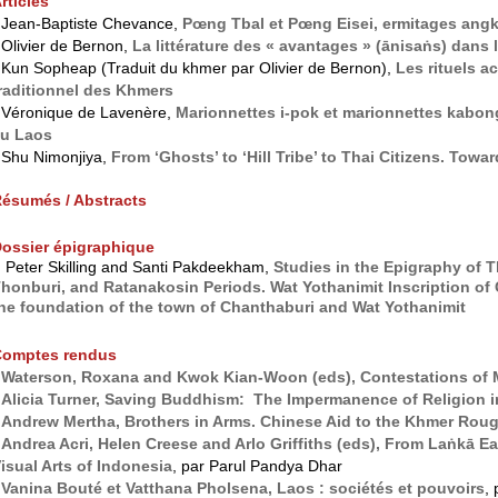
rticles
 Jean-Baptiste Chevance,
Pœng Tbal et Pœng Eisei, ermitages an
 Olivier de Bernon,
La littérature des « avantages » (ānisaṅs) da
 Kun Sopheap (Traduit du khmer par Olivier de Bernon),
Les rituels 
raditionnel des Khmers
 Véronique de Lavenère,
Marionnettes i-pok et marionnettes kabong.
u Laos
 Shu Nimonjiya,
From ‘Ghosts’ to ‘Hill Tribe’ to Thai Citizens. Towa
ésumés / Abstracts
ossier épigraphique
 Peter Skilling and Santi Pakdeekham,
Studies in the Epigraphy of Th
honburi, and Ratanakosin Periods. Wat Yothanimit Inscription o
he foundation of the town of Chanthaburi and Wat Yothanimit
Comptes rendus
*
Waterson, Roxana and Kwok Kian-Woon (eds), Contestations of 
Alicia Turner, Saving Buddhism: The Impermanence of Religion i
*
Andrew Mertha, Brothers in Arms. Chinese Aid to the Khmer Roug
*
Andrea Acri, Helen Creese and Arlo Griffiths (eds), From Laṅkā E
isual Arts of Indonesia
, par Parul Pandya Dhar
*
Vanina Bouté et Vatthana Pholsena, Laos : sociétés et pouvoirs
, 