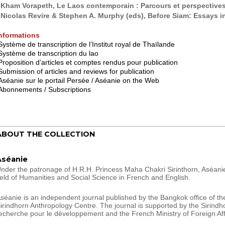
*
Kham Vorapeth, Le Laos contemporain : Parcours et perspective
*
Nicolas Revire & Stephen A. Murphy (eds), Before Siam: Essays i
nformations
ystème de transcription de l’Institut royal de Thaïlande
ystème de transcription du lao
roposition d’articles et comptes rendus pour publication
ubmission of articles and reviews for publication
séanie sur le portail Persée / Aséanie on the Web
bonnements / Subscriptions
ABOUT THE COLLECTION
Aséanie
nder the patronage of H.R.H. Princess Maha Chakri Sirinthorn, Aséani
ield of Humanities and Social Science in French and English.
séanie is an independent journal published by the Bangkok office of t
irindhorn Anthropology Centre. The journal is supported by the Sirindh
echerche pour le développement and the French Ministry of Foreign Aff