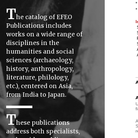
T
he catalog of EFEO
I
Publications includes
S
S
works on a wide range of
P
disciplines in the
S
A
humanities and social
A
sciences (archaeology,
history, anthropology,
literature, philology,
etc.), centered on Asia,
from India to Japan.
U
f
T
A
hese publications
S
address both specialists,
r