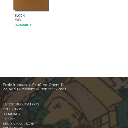
18,00
€
1983
• Available
École française d'Extrême-Orient ©
22, av du Président Wilson 75116 Paris
LATEST PUBLICATIONS
COLLECTIONS
JOURNALS
THEMES
SEND A MANUSCRIPT