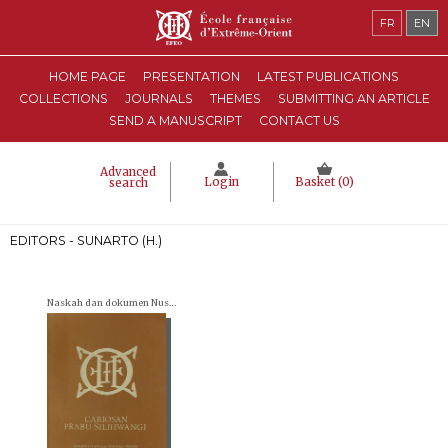
FR
EN
HOME PAGE
PRESENTATION
LATEST PUBLICATIONS
COLLECTIONS
JOURNALS
THEMES
SUBMITTING AN ARTICLE
SEND A MANUSCRIPT
CONTACT US
Advanced
Login
Basket (
0
)
search
EDITORS - SUNARTO (H.)
Naskah dan dokumen Nusantara (= Textes et documents nusantariens)