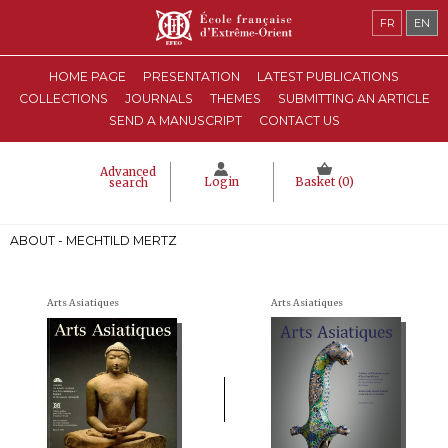
FR
EN
HOME PAGE
PRESENTATION
LATEST PUBLICATIONS
COLLECTIONS
JOURNALS
THEMES
SUBMITTING AN ARTICLE
SEND A MANUSCRIPT
CONTACT US
Advanced
Login
Basket (
0
)
search
ABOUT - MECHTILD MERTZ
Arts Asiatiques
Arts Asiatiques