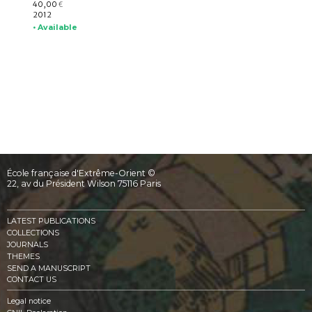
40,00
€
2012
• Available
École française d'Extrême-Orient ©
22, av du Président Wilson 75116 Paris
LATEST PUBLICATIONS
COLLECTIONS
JOURNALS
THEMES
SEND A MANUSCRIPT
CONTACT US
Legal notice